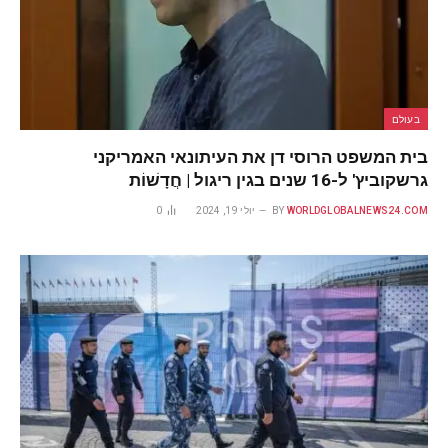
בעולם
בית המשפט הרוסי דן את העיתונאי האמריקני
גרשקוביץ' ל-16 שנים בגין ריגול | חֲדָשׁוֹת
WORLDGLOBALNEWS24.COM
BY
יולי 19, 2024
0