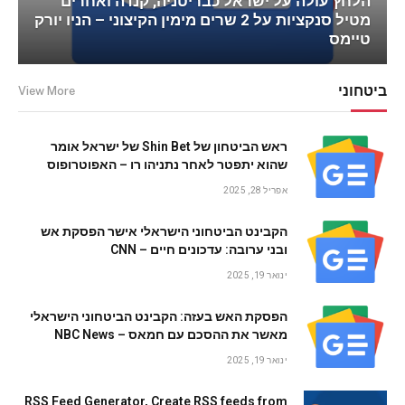
הלחץ עולה על ישראל כבריטניה, קנדה ואחרים
מטיל סנקציות על 2 שרים מימין הקיצוני – הניו יורק
טיימס
ביטחוני
View More
ראש הביטחון של Shin Bet של ישראל אומר
שהוא יתפטר לאחר נתניהו רו – האפוטרופוס
אפריל 28, 2025
הקבינט הביטחוני הישראלי אישר הפסקת אש
ובני ערובה: עדכונים חיים – CNN
ינואר 19, 2025
הפסקת האש בעזה: הקבינט הביטחוני הישראלי
מאשר את ההסכם עם חמאס – NBC News
ינואר 19, 2025
RSS Feed Generator, Create RSS feeds from