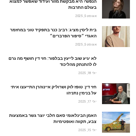
הנפש? היא מבקשת מזור ועידוד שאפשר למצוא
בעולם התרבות
אוגוסט 5, 2025
בית ליסין מציג: רביב כנר בתפקיד טוני במחזמר
האגדי ״סיפור הפרברים״
אוגוסט 5, 2025
לא יגיע שוב לייעץ בבלפור: חזי דין חושף מה גרם
לו להתנתק מהליכוד
יולי 18, 2025
חזי דין: טופז לוק ושרוליק איינוהרן התייעצו איתי
על בנימין נתניהו
יולי 17, 2025
האמן הבינלאומי סאם חלבי יוצר גשר באמצעות
צבע, תקווה ואופטימיות
יולי 15, 2025