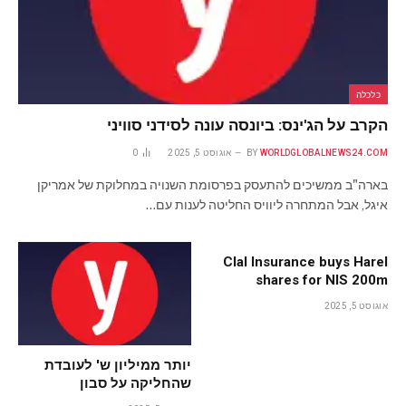
כלכלה
הקרב על הג'ינס: ביונסה עונה לסידני סוויני
WORLDGLOBALNEWS24.COM
BY
אוגוסט 5, 2025
0
בארה"ב ממשיכים להתעסק בפרסומת השנויה במחלוקת של אמריקן
איגל, אבל המתחרה ליוויס החליטה לענות עם…
Clal Insurance buys Harel
shares for NIS 200m
אוגוסט 5, 2025
יותר ממיליון ש' לעובדת
שהחליקה על סבון
בסופר-פארם