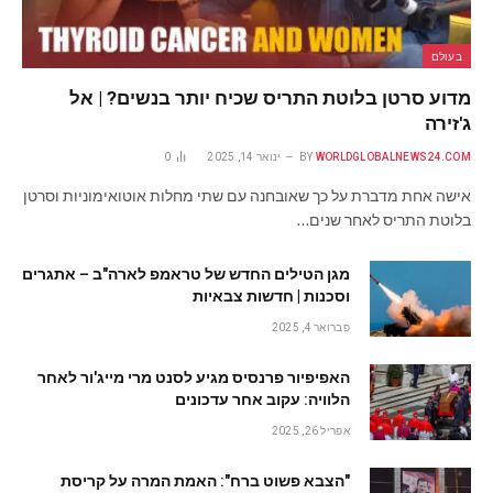
בעולם
מדוע סרטן בלוטת התריס שכיח יותר בנשים? | אל
ג'זירה
WORLDGLOBALNEWS24.COM
BY
ינואר 14, 2025
0
אישה אחת מדברת על כך שאובחנה עם שתי מחלות אוטואימוניות וסרטן
בלוטת התריס לאחר שנים…
מגן הטילים החדש של טראמפ לארה"ב – אתגרים
וסכנות | חדשות צבאיות
פברואר 4, 2025
האפיפיור פרנסיס מגיע לסנט מרי מייג'ור לאחר
הלוויה: עקוב אחר עדכונים
אפריל 26, 2025
"הצבא פשוט ברח": האמת המרה על קריסת