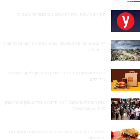
אוגוסט 5, 2025
תוך רבע שעה: ארוחה שמכינים ממה שיש בבית
יוני 18, 2025
דירוג Jewish Chronicle: שבע מסעדות כשרות חדשות
בירושלים
יוני 2, 2025
ברגר קינג פותחת סניף ראשון בראשון לציון – מתחם
נרקיסים
מאי 26, 2025
שוק הכרמל משתנה: "אני הדוכן היחיד בשוק שעוד נותן
לקליינטים לשבת"
מרץ 20, 2025
מאכל המלכים כנאפה: סיפורו של הקינוח המפורסם
והמסתורי