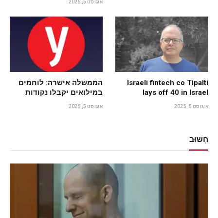
אוגוסט 5, 2025
Israeli fintech co Tipalti
הממשלה אישרה: לוחמים
lays off 40 in Israel
במילואים יקבלו נקודות
זיכוי. אלה סכומי המס
אוגוסט 5, 2025
אוגוסט 5, 2025
שיחסכו
חָשׁוּב