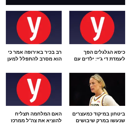
כיסא הגלגלים הפך
רב בכיר באירופה אמר כי
לעמדת די ג'יי: ילדים עם
הוא מסרב להתפלל למען
צרכים מיוחדים חגגו
החטופים: "הם שמאלנים"
פורים בבית הנשיא
ביטחון במיקוד כמעצרים
האם המלחמה תצליח
שנעשו במרק שיבושים
להוציא את צה"ל ממרכז
בצעצועי מין ב- WNBA |
ת"א?