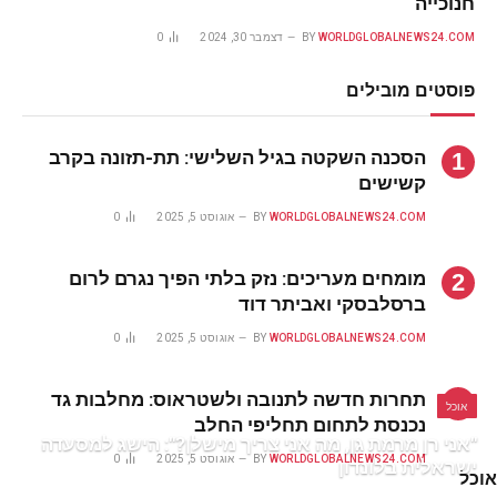
חנוכייה
WORLDGLOBALNEWS24.COM
BY
דצמבר 30, 2024
0
פוסטים מובילים
הסכנה השקטה בגיל השלישי: תת-תזונה בקרב
קשישים
WORLDGLOBALNEWS24.COM
BY
אוגוסט 5, 2025
0
מומחים מעריכים: נזק בלתי הפיך נגרם לרום
ברסלבסקי ואביתר דוד
WORLDGLOBALNEWS24.COM
BY
אוגוסט 5, 2025
0
תחרות חדשה לתנובה ולשטראוס: מחלבות גד
אוכל
נכנסת לתחום תחליפי החלב
"אני רן מרמת גן, מה אני צריך מישלן?": הישג למסעדה
WORLDGLOBALNEWS24.COM
BY
אוגוסט 5, 2025
0
ישראלית בלונדון
אוכל