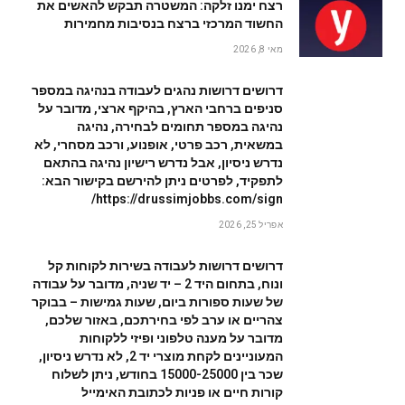
רצח ימנו זלקה: המשטרה תבקש להאשים את
החשוד המרכזי ברצח בנסיבות מחמירות
מאי 8, 2026
דרושים דרושות נהגים לעבודה בנהיגה במספר
סניפים ברחבי הארץ, בהיקף ארצי, מדובר על
נהיגה במספר תחומים לבחירה, נהיגה
במשאית, רכב פרטי, אופנוע, ורכב מסחרי, לא
נדרש ניסיון, אבל נדרש רישיון נהיגה בהתאם
לתפקיד, לפרטים ניתן להירשם בקישור הבא:
https://drussimjobbs.com/sign/
אפריל 25, 2026
דרושים דרושות לעבודה בשירות לקוחות קל
ונוח, בתחום היד 2 – יד שניה, מדובר על עבודה
של שעות ספורות ביום, שעות גמישות – בבוקר
צהריים או ערב לפי בחירתכם, באזור שלכם,
מדובר על מענה טלפוני ופיזי ללקוחות
המעוניינים לקחת מוצרי יד 2, לא נדרש ניסיון,
שכר בין 15000-25000 בחודש, ניתן לשלוח
קורות חיים או פניות לכתובת האימייל