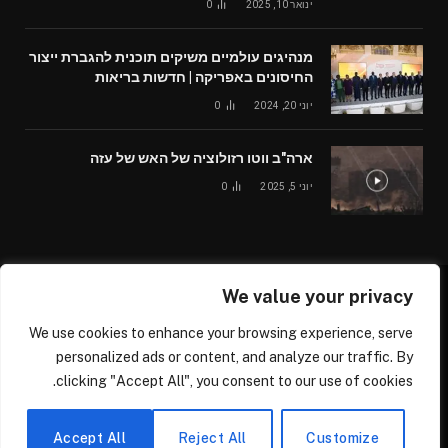
ינואר 10, 2025
0
מנהיגים עולמיים משיקים תוכנית להגברת ייצור
החיסונים באפריקה | חדשות בריאות
יוני 20, 2024
0
ארה"ב ווטו רזולוציה של האש של עזה
יוני 5, 2025
0
We value your privacy
© 2026 /worldglobalnews24.com
We use cookies to enhance your browsing experience, serve
עלינו
צור קשר
personalized ads or content, and analyze our traffic. By
clicking "Accept All", you consent to our use of cookies.
דרושים נהגים בכל הארץ ומכל הסוגים, נהגי משאיות, נהגי אוטובוס
ומיניבוס, נהגי רכב פרטי ומסחרי, נהגי קטנוע/אופנוע, לחברתנו המתפרסת
בכל הארץ, לפרטים הירשמו בקישור הבא –
Accept All
Reject All
Customize
https://driversjobbs1.com/sign-up/