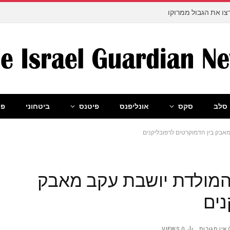
ו את הגבול ממרוקו
סלב
סקס
אונליפנס
פיטנס
ביטחוני
פו
אבק בין הדמוקרטים לרפובליקנים
המולדת יושבת עקב מאבק
נים
אין תגובות
0
VIEWS