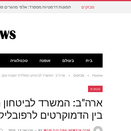
מבזקים
תמונות דרמטיות מספרד: אלפי מהגרים פרצ
בית
בעולם
אופנה
טכנולוגיה
»
»
Home
מבזקים
ארה"ב: המשרד לביטחון המולדת יושבת עקב מ
מבזקים
ארה"ב: המשרד לביטחון 
בין הדמוקרטים לרפובליק
WORLDGLOBALNEWS24.COM
BY
פברואר 13, 2026