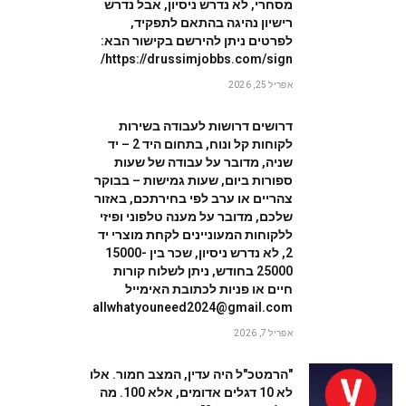
מסחרי, לא נדרש ניסיון, אבל נדרש
רישיון נהיגה בהתאם לתפקיד,
לפרטים ניתן להירשם בקישור הבא:
https://drussimjobbs.com/sign/
W
אפריל 25, 2026
דרושים דרושות לעבודה בשירות
לקוחות קל ונוח, בתחום היד 2 – יד
שניה, מדובר על עבודה של שעות
ספורות ביום, שעות גמישות – בבוקר
צהריים או ערב לפי בחירתכם, באזור
שלכם, מדובר על מענה טלפוני ופיזי
ללקוחות המעוניינים לקחת מוצרי יד
2, לא נדרש ניסיון, שכר בין 15000-
25000 בחודש, ניתן לשלוח קורות
חיים או פניות לכתובת האימייל
allwhatyouneed2024@gmail.com
אפריל 7, 2026
"הרמטכ"ל היה עדין, המצב חמור. אלו
לא 10 דגלים אדומים, אלא 100. מה