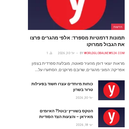
חדשות
תמונות דרמטיות מספרד: אלפי מהגרים פרצו
את הגבול ממרוקו
WORLDGLOBALNEWS24.COM
BY
יולי 30, 2026
1
מראות יוצאי דופן מהעיר סאוטה, מובלעת ספרדית בצפון
אפריקה: המוני מהגרים, שרובם מרוקנים, הסתערו על…
כוחות מיוחדים עצרו חשוד בפעילות
טרור בשרון
יולי 30, 2026
הטקס בשווייץ יבוטל? האיומים
מאיראן – והצעות הצד הסודיות
יוני 18, 2026