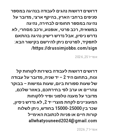
דרושים דרושות נהגים לעבודה בנהיגה במספר
סניפים ברחבי הארץ, בהיקף ארצי, מדובר על
נהיגה במספר תחומים לבחירה, נהיגה
במשאית, רכב פרטי, אופנוע, ורכב מסחרי, לא
נדרש ניסיון, אבל נדרש רישיון נהיגה בהתאם
לתפקיד, לפרטים ניתן להירשם בקישור הבא:
https://drussimjobbs.com/sign/
אפריל 25, 2026
דרושים דרושות לעבודה בשירות לקוחות קל
ונוח, בתחום היד 2 – יד שניה, מדובר על עבודה
של שעות ספורות ביום, שעות גמישות – בבוקר
צהריים או ערב לפי בחירתכם, באזור שלכם,
מדובר על מענה טלפוני ופיזי ללקוחות
המעוניינים לקחת מוצרי יד 2, לא נדרש ניסיון,
שכר בין 15000-25000 בחודש, ניתן לשלוח
קורות חיים או פניות לכתובת האימייל
allwhatyouneed2024@gmail.com
אפריל 7, 2026