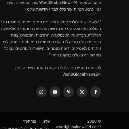
נראה שהאתר WorldGlobalNews24 עובר שיפוצים ואינו
זמין כרגע. הנה תיאור כללי לבלוג חדשות עולמי:
"בלוג חדשות עולמי המציע עדכונים חמים ומקיפים מכל רחבי
העולם. כאן תוכלו למצוא חדשות עדכניות בתחומי הפוליטיקה,
הכלכלה, הבריאות, הטכנולוגיה, התרבות והספורט. צוות
הכתבים שלנו מביא לכם את הסיפורים המרתקים ביותר, לצד
ניתוחים מעמיקים ודעות מומחים. הישארו מעודכנים עם כל
מה שקורה בעולם במקום אחד."
לפרטים נוספים, תוכלו לבדוק את האתר כשיהיה זמין:
WorldGlobalNews24
WhatsApp
YouTube
Pinterest
Facebook
X
(Twitter)
© 2026
עלינו
צור קשר
/worldglobalnews24.com
דרושים נהגים בכל הארץ ומכל הסו