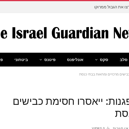
ו את הגבול ממרוקו
סלב
סקס
אונליפנס
פיטנס
ביטחוני
פו
כבישים מרכזיים ומחאות בבתי כנסת
גנות: ייאסרו חסימת כבישים
סת
אין תגובות
0
VIEWS