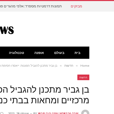
מבזקים
תמונות דרמטיות מספרד: אלפי מהגרים פרצ
בית
בעולם
אופנה
טכנולוגיה
»
»
Home
חדשות
בן גביר מתכנן להגביל הפגנות: ייאסרו חסימת 
חדשות
בן גביר מתכנן להגביל הפ
מרכזיים ומחאות בבתי כנ
WORLDGLOBALNEWS24.COM
BY
אוגוסט 28, 2025