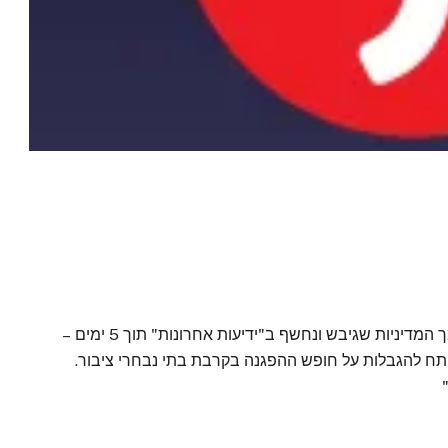
השר לביטחון לאומי רוצה להכניס לתוקף את מסמך המדיניות שגיבש ונחשף ב"ידיעות אחרונות" תוך 5 ימים –
תח להגבלות על חופש ההפגנה בקרבת בתי נבחרי ציבור.