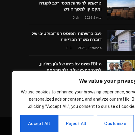
טראמפ להשהות מכסי רכב לקנדה
ומקסיקו למשך חודש
מרץ 5, 2025
0
זעם ברשתות: הפוסט הפרובוקטיבי של
דוברת משרד הבריאות
פברואר 17, 2025
0
ה-FBI פשט על ביתו של ג'ון בולטון,
לשעבר יועץ של דונלד טראמפ
אוגוסט 22, 2025
0
We value your privac
We use cookies to enhance your browsing experience, serv
personalized ads or content, and analyze our traffic. B
clicking "Accept All", you consent to our use of cookies
Accept All
Reject All
Customize
פנוע, לחברתנו המתפרסת בכל הארץ, לפרטים הירשמו בקישור הבא –