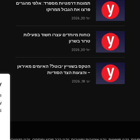
תמונות דרמטיות מספרד: אלפי מהגרים
פרצו את הגבול ממרוקו
יולי 30, 2026
כוחות מיוחדים עצרו חשוד בפעילות
טרור בשרון
יולי 30, 2026
הטקס בשווייץ יבוטל? האיומים מאיראן
– והצעות הצד הסודיות
יוני 18, 2026
y
e
y
.
גים, נהגי משאיות, נהגי אוטובוס ומיניבוס, נהגי רכב פרטי ומסחרי, נהגי קטנוע/או