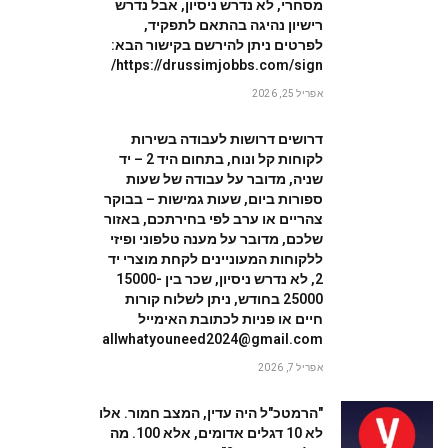
מסחרי, לא נדרש ניסיון, אבל נדרש
רישיון נהיגה בהתאם לתפקיד,
לפרטים ניתן להירשם בקישור הבא:
https://drussimjobbs.com/sign/
אפריל 25, 2026
דרושים דרושות לעבודה בשירות
לקוחות קל ונוח, בתחום היד 2 – יד
שניה, מדובר על עבודה של שעות
ספורות ביום, שעות גמישות – בבוקר
W
צהריים או ערב לפי בחירתכם, באזור
שלכם, מדובר על מענה טלפוני ופיזי
ללקוחות המעוניינים לקחת מוצרי יד
2, לא נדרש ניסיון, שכר בין 15000-
25000 בחודש, ניתן לשלוח קורות
חיים או פניות לכתובת האימייל
allwhatyouneed2024@gmail.com
אפריל 7, 2026
"הרמטכ"ל היה עדין, המצב חמור. אלו
לא 10 דגלים אדומים, אלא 100. מה