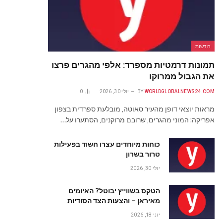
חדשות
תמונות דרמטיות מספרד: אלפי מהגרים פרצו
את הגבול ממרוקו
WORLDGLOBALNEWS24.COM
BY
יולי 30, 2026
0
מראות יוצאי דופן מהעיר סאוטה, מובלעת ספרדית בצפון
אפריקה: המוני מהגרים, שרובם מרוקנים, הסתערו על…
כוחות מיוחדים עצרו חשוד בפעילות
טרור בשרון
יולי 30, 2026
הטקס בשווייץ יבוטל? האיומים
מאיראן – והצעות הצד הסודיות
יוני 18, 2026