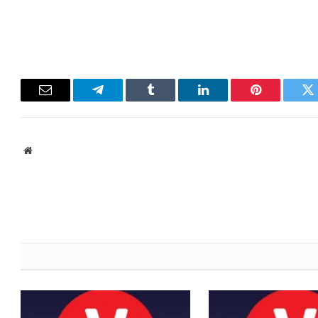
Email
Telegram
Tumblr
LinkedIn
Pinterest
Twitter
ebsite