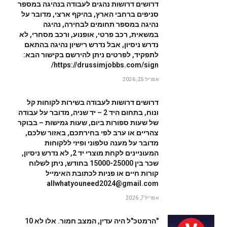
דרושים דרושות נהגים לעבודה בנהיגה במספר
סניפים ברחבי הארץ, בהיקף ארצי, מדובר על
נהיגה במספר תחומים לבחירה, נהיגה
במשאית, רכב פרטי, אופנוע, ורכב מסחרי, לא
נדרש ניסיון, אבל נדרש רישיון נהיגה בהתאם
לתפקיד, לפרטים ניתן להירשם בקישור הבא:
https://drussimjobbs.com/sign/
אפריל 25, 2026
דרושים דרושות לעבודה בשירות לקוחות קל
ונוח, בתחום היד 2 – יד שניה, מדובר על עבודה
של שעות ספורות ביום, שעות גמישות – בבוקר
צהריים או ערב לפי בחירתכם, באזור שלכם,
מדובר על מענה טלפוני ופיזי ללקוחות
המעוניינים לקחת מוצרי יד 2, לא נדרש ניסיון,
שכר בין 15000-25000 בחודש, ניתן לשלוח
קורות חיים או פניות לכתובת האימייל
allwhatyouneed2024@gmail.com
אפריל 7, 2026
"הרמטכ"ל היה עדין, המצב חמור. אלו לא 10