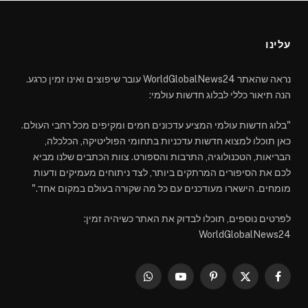
עלינו
נראה שהאתר WorldGlobalNews24 עובר שיפוצים ואינו זמין כרגע.
הנה תיאור כללי לבלוג חדשות עולמי:
"בלוג חדשות עולמי המציע עדכונים חמים ומקיפים מכל רחבי העולם.
כאן תוכלו למצוא חדשות עדכניות בתחומי הפוליטיקה, הכלכלה,
הבריאות, הטכנולוגיה, התרבות והספורט. צוות הכתבים שלנו מביא
לכם את הסיפורים המרתקים ביותר, לצד ניתוחים מעמיקים ודעות
מומחים. הישארו מעודכנים עם כל מה שקורה בעולם במקום אחד."
לפרטים נוספים, תוכלו לבדוק את האתר כשיהיה זמין:
WorldGlobalNews24
WhatsApp
YouTube
Pinterest
Facebook
X
(Twitter)