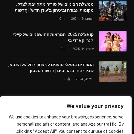
ממשלת הביניים של סוריה מתחייבת לצדק,
מקומות עבודה וביטחון ב'עידן חדש' | חֲדָשׁוֹת
דצמבר 19, 2024
0
קואצ'לה 2025: המראות החושפניים של קיילי
ג'נר וקארדי בי
אפריל 14, 2025
0
המורדים במאלי טוענים לניצחון גדול על הצבא,
שכירי החרב הרוסים | חדשות סכסוך
יולי 28, 2024
1
We value your privacy
© 2026 /worldglobalnews24.com
We use cookies to enhance your browsing experience, serve
עלינו
צור קשר
personalized ads or content, and analyze our traffic. By
clicking "Accept All", you consent to our use of cookies.
דרושים נהגים בכל הארץ ומכל הסוגים, נהגי משאיות, נהגי אוטובוס