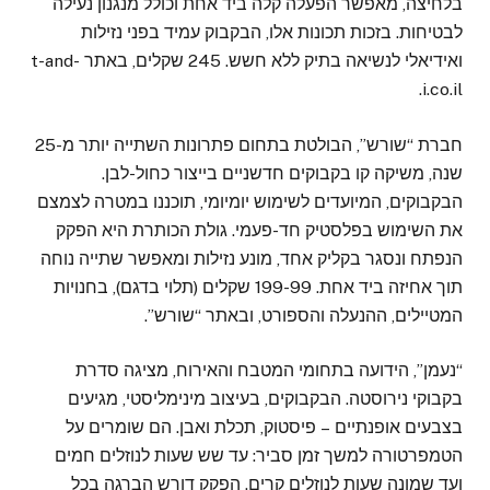
בלחיצה, מאפשר הפעלה קלה ביד אחת וכולל מנגנון נעילה
לבטיחות. בזכות תכונות אלו, הבקבוק עמיד בפני נזילות
ואידיאלי לנשיאה בתיק ללא חשש. 245 שקלים, באתר t-and-
i.co.il.
חברת “שורש”, הבולטת בתחום פתרונות השתייה יותר מ-25
שנה, משיקה קו בקבוקים חדשניים בייצור כחול-לבן.
הבקבוקים, המיועדים לשימוש יומיומי, תוכננו במטרה לצמצם
את השימוש בפלסטיק חד-פעמי. גולת הכותרת היא הפקק
הנפתח ונסגר בקליק אחד, מונע נזילות ומאפשר שתייה נוחה
תוך אחיזה ביד אחת. 199-99 שקלים (תלוי בדגם), בחנויות
המטיילים, ההנעלה והספורט, ובאתר “שורש”.
“נעמן”, הידועה בתחומי המטבח והאירוח, מציגה סדרת
בקבוקי נירוסטה. הבקבוקים, בעיצוב מינימליסטי, מגיעים
בצבעים אופנתיים – פיסטוק, תכלת ואבן. הם שומרים על
הטמפרטורה למשך זמן סביר: עד שש שעות לנוזלים חמים
ועד שמונה שעות לנוזלים קרים. הפקק דורש הברגה בכל