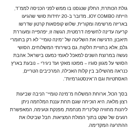
גולת הכותרת, החלק שנגסנו בו ממש לפני הכניסה לממ”ד,
הייתה JOY COMBO. מדובר ב-20 יחידות סושי שהגיעו
באריזה מרשימה ומקורית, שלוש קופסאות קרטון שדרשו
קריעה עדינה לחשיפה דרמטית. הגשה זו, יפהפייה ומעוררת
תיאבון, הדגישה את השליטה של “מינה טומיי” לא רק בחומרי
גלם, אלא בחוויית הלקוח, גם בשירותי המשלוחים. הסושי
נעשה במרוצת השנים למאכל לאומי כמעט בישראל. אהבת
הסושי על מגוון סוגיו – מפוטו מאקי ועד ניגירי – נובעת בארץ
כנראה מהשילוב בין קלות האכילה, המרכיבים הטריים,
האסתטיות וגם ה”אינסטגרמיות”.
בסך הכול, ארוחת המשלוח מ”מינה טומיי” הניבה שביעות
רצון מלאה. היא הוכיחה שגם תחת עננת המלחמה ניתן
ליהנות מחוויה קולינרית מנחמת, מפנקת וטעימה, המאפשרת
רגעים של שקט בתוך המולת המציאות. חבל שביטלו את
ההתרעה המקדימה.