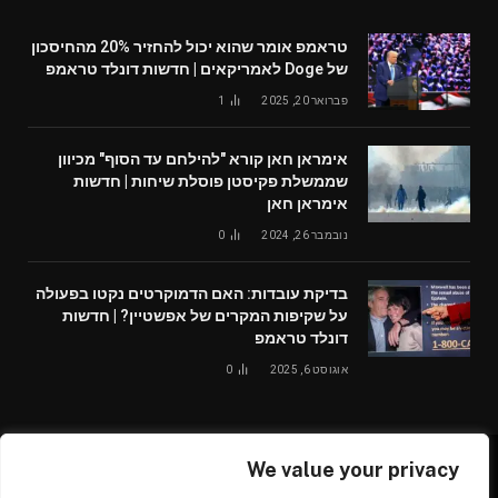
טראמפ אומר שהוא יכול להחזיר 20% מהחיסכון
של Doge לאמריקאים | חדשות דונלד טראמפ
פברואר 20, 2025
1
אימראן חאן קורא "להילחם עד הסוף" מכיוון
שממשלת פקיסטן פוסלת שיחות | חדשות
אימראן חאן
נובמבר 26, 2024
0
בדיקת עובדות: האם הדמוקרטים נקטו בפעולה
על שקיפות המקרים של אפשטיין? | חדשות
דונלד טראמפ
אוגוסט 6, 2025
0
We value your privacy
© 2026 /worldglobalnews24.com