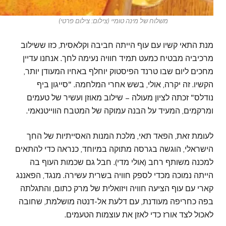
משלוח של מינה טומיי (צילום: צילום פרטי)
מנת התאי קשיו עם עוף הייתה חביבה וקלאסית, כזו ששילוב
מרכיביה מבטיח כמעט תמיד חוויה נעימה לחך. אנחנו עדיין
מחכים ליום שבו טרנד הפיסטוק יוחלף באחיו המעודן יותר,
הקשיו. זה יקרה, אולי, בשש אחרי המלחמה. "סייגון ביף
נודלס" זכתה לציון מעולה – שילוב מאוזן ועשיר של טעמים
ומרקמים, המעיד על הבנה עמוקה של המטבח הווייטנאמי.
לעומת זאת, הפאד תאי, מלכת המנות האסייתיות של החך
הישראלי, הוגשה בגרסה מתוקה במיוחד, כנראה כדי להתאים
למכנה משותף רחב (אולי מדי). חבל גם שכמות העוף בה
הייתה נמוכה מכדי לספק חוויה בשרית עשירה. מנגד, הפאננג
קארי עם עוף הציעה חוויה ויזואלית של מרק כתום, והתגלתה
בפה כחריפה מעודנת, עם דלעת אל-דנטה מושלמת, שחובה
לאכול לצד אורז כדי לאזן את עוצמות הטעמים.