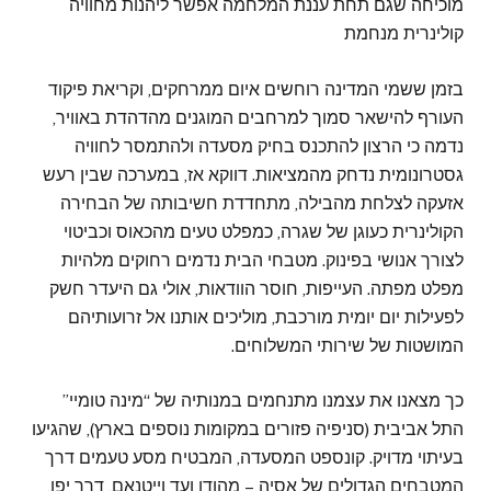
מוכיחה שגם תחת עננת המלחמה אפשר ליהנות מחוויה
קולינרית מנחמת
בזמן ששמי המדינה רוחשים איום ממרחקים, וקריאת פיקוד
העורף להישאר סמוך למרחבים המוגנים מהדהדת באוויר,
נדמה כי הרצון להתכנס בחיק מסעדה ולהתמסר לחוויה
גסטרונומית נדחק מהמציאות. דווקא אז, במערכה שבין רעש
אזעקה לצלחת מהבילה, מתחדדת חשיבותה של הבחירה
הקולינרית כעוגן של שגרה, כמפלט טעים מהכאוס וכביטוי
לצורך אנושי בפינוק. מטבחי הבית נדמים רחוקים מלהיות
מפלט מפתה. העייפות, חוסר הוודאות, אולי גם היעדר חשק
לפעילות יום יומית מורכבת, מוליכים אותנו אל זרועותיהם
המושטות של שירותי המשלוחים.
כך מצאנו את עצמנו מתנחמים במנותיה של “מינה טומיי”
התל אביבית (סניפיה פזורים במקומות נוספים בארץ), שהגיעו
בעיתוי מדויק. קונספט המסעדה, המבטיח מסע טעמים דרך
המטבחים הגדולים של אסיה – מהודו ועד וייטנאם, דרך יפן,