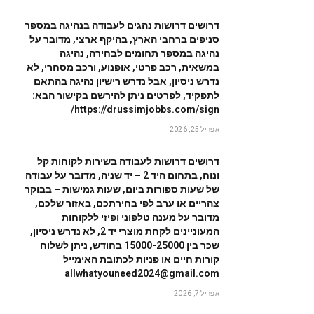
דרושים דרושות נהגים לעבודה בנהיגה במספר
סניפים ברחבי הארץ, בהיקף ארצי, מדובר על
נהיגה במספר תחומים לבחירה, נהיגה
במשאית, רכב פרטי, אופנוע, ורכב מסחרי, לא
נדרש ניסיון, אבל נדרש רישיון נהיגה בהתאם
לתפקיד, לפרטים ניתן להירשם בקישור הבא:
https://drussimjobbs.com/sign/
אפריל 25, 2026
דרושים דרושות לעבודה בשירות לקוחות קל
ונוח, בתחום היד 2 – יד שניה, מדובר על עבודה
של שעות ספורות ביום, שעות גמישות – בבוקר
צהריים או ערב לפי בחירתכם, באזור שלכם,
מדובר על מענה טלפוני ופיזי ללקוחות
המעוניינים לקחת מוצרי יד 2, לא נדרש ניסיון,
שכר בין 15000-25000 בחודש, ניתן לשלוח
קורות חיים או פניות לכתובת האימייל
allwhatyouneed2024@gmail.com
אפריל 7, 2026