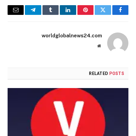
Email
Telegram
Tumblr
LinkedIn
Pinterest
Twitter
Facebook
worldglobalnews24.com
Website
RELATED
POSTS