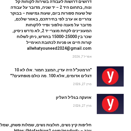
דרושים דרושות לעבודה בשירות לקוחות קל
ונוח, בתחום היד 2 – יד שניה, מדובר על עבודה
של שעות ספורות ביום, שעות גמישות – בבוקר
צהריים או ערב לפי בחירתכם, באזור שלכם,
מדובר על מענה טלפוני ופיזי ללקוחות
המעוניינים לקחת מוצרי יד 2, לא נדרש ניסיון,
שכר בין 15000-25000 בחודש, ניתן לשלוח
קורות חיים או פניות לכתובת האימייל
allwhatyouneed2024@gmail.com
אפריל 7, 2026
"הרמטכ"ל היה עדין, המצב חמור. אלו לא 10
דגלים אדומים, אלא 100. מה כולם מופתעים?"
מרץ 27, 2026
אזעקה בגליל העליון
מרץ 27, 2026
חליפות קיץ נשים, חולצות נשים, שמלות פשתן, שמלו
ערב – https://htofashion2.com/product-