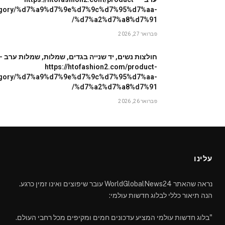
egory/%d7%a9%d7%9e%d7%9c%d7%95%d7%aa-
%d7%a2%d7%a8%d7%91/
פברואר 27, 2026
חולצות נשים, יד שנייה בגדים, שמלות, שמלות ערב –
https://htofashion2.com/product-
egory/%d7%a9%d7%9e%d7%9c%d7%95%d7%aa-
%d7%a2%d7%a8%d7%91/
פברואר 26, 2026
עלינו
נראה שהאתר WorldGlobalNews24 עובר שיפוצים ואינו זמין כרגע.
הנה תיאור כללי לבלוג חדשות עולמי:
"בלוג חדשות עולמי המציע עדכונים חמים ומקיפים מכל רחבי העולם.