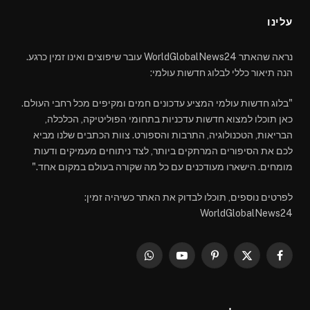
עלינו
נראה שהאתר WorldGlobalNews24 עובר שיפוצים ואינו זמין כרגע.
הנה תיאור כללי לבלוג חדשות עולמי:
"בלוג חדשות עולמי המציע עדכונים חמים ומקיפים מכל רחבי העולם.
כאן תוכלו למצוא חדשות עדכניות בתחומי הפוליטיקה, הכלכלה,
הבריאות, הטכנולוגיה, התרבות והספורט. צוות הכתבים שלנו מביא
לכם את הסיפורים המרתקים ביותר, לצד ניתוחים מעמיקים ודעות
מומחים. הישארו מעודכנים עם כל מה שקורה בעולם במקום אחד."
לפרטים נוספים, תוכלו לבדוק את האתר כשיהיה זמין:
WorldGlobalNews24
WhatsApp
YouTube
Pinterest
Facebook
X
(Twitter)