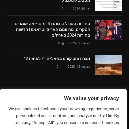
מסביב לעולם, כן.
יולי 26, 2024
0
בחירות בארה"ב: נותרו 4 ימים – מה אומרים
הסקרים, מה זומם האריס וטראמפ | חדשות
בחירות 2024 בארה"ב
נובמבר 1, 2024
0
מכרה זהב קורס במאלי הורג לפחות 43
פברואר 16, 2025
0
We value your privacy
© 2026 /worldglobalnews24.com
We use cookies to enhance your browsing experience, serve
עלינו
צור קשר
personalized ads or content, and analyze our traffic. By
clicking "Accept All", you consent to our use of cookies.
דרושים נהגים בכל הארץ ומכל הסוגים, נהגי משאיות, נהגי אוטובוס
ומיניבוס, נהגי רכב פרטי ומסחרי, נהגי קטנוע/אופנוע, לחברתנו המתפרסת