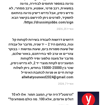
נהיגה במספר תחומים לבחירה, נהיגה
במשאית, רכב פרטי, אופנוע, ורכב מסחרי, לא
נדרש ניסיון, אבל נדרש רישיון נהיגה בהתאם
לתפקיד, לפרטים ניתן להירשם בקישור הבא:
https://drussimjobbs.com/sign/
אפריל 25, 2026
דרושים דרושות לעבודה בשירות לקוחות קל
ונוח, בתחום היד 2 – יד שניה, מדובר על עבודה
של שעות ספורות ביום, שעות גמישות – בבוקר
צהריים או ערב לפי בחירתכם, באזור שלכם,
מדובר על מענה טלפוני ופיזי ללקוחות
המעוניינים לקחת מוצרי יד 2, לא נדרש ניסיון,
שכר בין 15000-25000 בחודש, ניתן לשלוח
קורות חיים או פניות לכתובת האימייל
allwhatyouneed2024@gmail.com
אפריל 7, 2026
"הרמטכ"ל היה עדין, המצב חמור. אלו לא 10
דגלים אדומים, אלא 100. מה כולם מופתעים?"