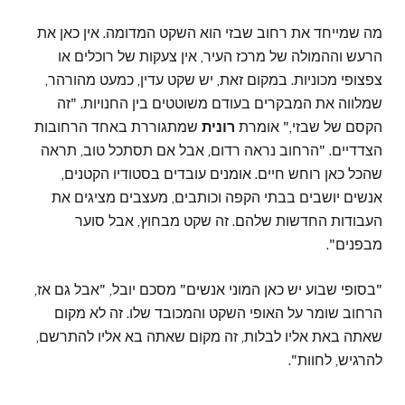
מה שמייחד את רחוב שבזי הוא השקט המדומה. אין כאן את
הרעש וההמולה של מרכז העיר, אין צעקות של רוכלים או
צפצופי מכוניות. במקום זאת, יש שקט עדין, כמעט מהורהר,
שמלווה את המבקרים בעודם משוטטים בין החנויות. "זה
הקסם של שבזי," אומרת
רונית
שמתגוררת באחד הרחובות
הצדדיים. "הרחוב נראה רדום, אבל אם תסתכל טוב, תראה
שהכל כאן רוחש חיים. אומנים עובדים בסטודיו הקטנים,
אנשים יושבים בבתי הקפה וכותבים, מעצבים מציגים את
העבודות החדשות שלהם. זה שקט מבחוץ, אבל סוער
מבפנים".
"בסופי שבוע יש כאן המוני אנשים" מסכם יובל, "אבל גם אז,
הרחוב שומר על האופי השקט והמכובד שלו. זה לא מקום
שאתה באת אליו לבלות, זה מקום שאתה בא אליו להתרשם,
להרגיש, לחוות".