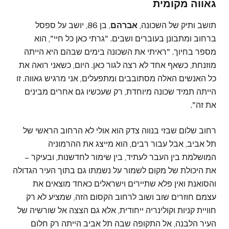
גאווה מקומית
תושב ותיק של השכונה,
אברהם
, בן 86, יושב על ספסל
ברחוב ומתבונן בעוברים ושבים. "גרתי כאן כל חיי", הוא
מספר בחיוך. "ראיתי את השכונה בימים שבהם היא הייתה
מוזנחת, כשאף אחד לא רצה לגור כאן. היום, כשאני רואה את
כל האנשים האלה מסתובבים ומתפעלים, אני מרגיש גאווה. זו
הייתה תמיד שכונה מיוחדת, רק שעכשיו גם אחרים מבינים
את זה".
רחוב שלום שבזי בנווה צדק הוא אולי לא הרחוב הראשי של
תל אביב, אבל עבור רבים, הוא מייצג את ההרמוניה
המושלמת בין העבר לעתיד, בין שימור לחדשנות, ובעיקר –
את היכולת של מקום לשמור על נשמתו גם בתוך העיר הגדולה
והסואנת ואין פלא שתיירים וישראלים כאחד מוצאים את
עצמם חוזרים שוב ושוב לרחוב הקסום הזה, שמציע לא רק
חוויית קניות וקולינריה ייחודית, אלא גם הצצה אל שורשיה של
העיר הלבנה, אל התקופה שבה תל אביב הייתה רק חלום