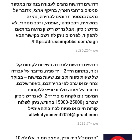
דרושים דרושות נהגים לעבודה בנהיגה במספר
סניפים ברחבי הארץ, בהיקף ארצי, מדובר על
נהיגה במספר תחומים לבחירה, נהיגה
במשאית, רכב פרטי, אופנוע, ורכב מסחרי, לא
נדרש ניסיון, אבל נדרש רישיון נהיגה בהתאם
לתפקיד, לפרטים ניתן להירשם בקישור הבא:
https://drussimjobbs.com/sign/
אפריל 25, 2026
דרושים דרושות לעבודה בשירות לקוחות קל
ונוח, בתחום היד 2 – יד שניה, מדובר על עבודה
של שעות ספורות ביום, שעות גמישות – בבוקר
צהריים או ערב לפי בחירתכם, באזור שלכם,
מדובר על מענה טלפוני ופיזי ללקוחות
המעוניינים לקחת מוצרי יד 2, לא נדרש ניסיון,
שכר בין 15000-25000 בחודש, ניתן לשלוח
קורות חיים או פניות לכתובת האימייל
allwhatyouneed2024@gmail.com
אפריל 7, 2026
"הרמטכ"ל היה עדין, המצב חמור. אלו לא 10