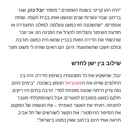
"היה רגע קריטי בשנות השמונים," מספר
יובל כהן
, שגר
ברחוב שבזי עשרות שנים ופגשנו אותו בבית הקפה, שותה
אספרסו, "שהשכונה הזו כמעט ונעלמה. למזלנו, התעוררה אז
תודעת השימור והצליחה להציל את הפנינה הזו. אני זוכר
שרכשתי את הדירה הזאת בבניין שהוא היה כמעט חורבה,
וכולם חשבו שהשתגעתי. היום, הם רואים שהיה לי פשוט חזון".
שילוב בין ישן לחדש
יובל, שהשקיע את כל חסכונותיו בשיפוץ הדירה, היה בין
החלוצים שזיהו את ה
פוטנציאל
הטמון בשכונה. "בימים ההם,
נווה צדק הייתה שכונה מוזנחת למדי. הרבה בתים היו ריקים,
חלקם כמעט מסוכנים למגורים. אבל כשהסתכלתי מעבר
להזנחה, ראיתי את האוצר האמיתי – את הנשמה של המקום,
את הסיפור ההיסטורי, את הקשר לשורשים של תל אביב.
תראה אותי היום ברחוב שאין כמוהו בישראל".