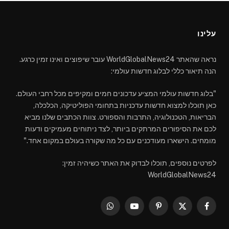
עלינו
נראה שהאתר WorldGlobalNews24 עובר שיפוצים ואינו זמין כרגע.
הנה תיאור כללי לבלוג חדשות עולמי:
"בלוג חדשות עולמי המציע עדכונים חמים ומקיפים מכל רחבי העולם.
כאן תוכלו למצוא חדשות עדכניות בתחומי הפוליטיקה, הכלכלה,
הבריאות, הטכנולוגיה, התרבות והספורט. צוות הכתבים שלנו מביא
לכם את הסיפורים המרתקים ביותר, לצד ניתוחים מעמיקים ודעות
מומחים. הישארו מעודכנים עם כל מה שקורה בעולם במקום אחד."
לפרטים נוספים, תוכלו לבדוק את האתר כשיהיה זמין:
WorldGlobalNews24
WhatsApp
YouTube
Pinterest
Facebook
X
(Twitter)