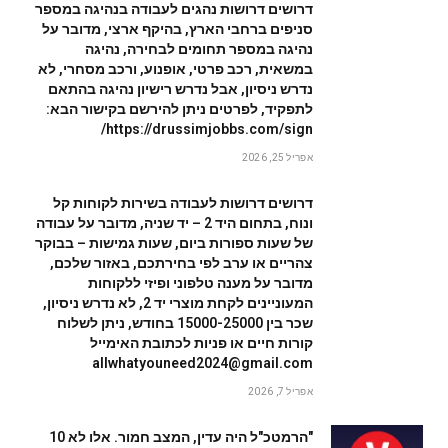
דרושים דרושות נהגים לעבודה בנהיגה במספר
סניפים ברחבי הארץ, בהיקף ארצי, מדובר על
נהיגה במספר תחומים לבחירה, נהיגה
במשאית, רכב פרטי, אופנוע, ורכב מסחרי, לא
נדרש ניסיון, אבל נדרש רישיון נהיגה בהתאם
לתפקיד, לפרטים ניתן להירשם בקישור הבא:
https://drussimjobbs.com/sign/
אפריל 25, 2026
דרושים דרושות לעבודה בשירות לקוחות קל
ונוח, בתחום היד 2 – יד שניה, מדובר על עבודה
של שעות ספורות ביום, שעות גמישות – בבוקר
צהריים או ערב לפי בחירתכם, באזור שלכם,
מדובר על מענה טלפוני ופיזי ללקוחות
המעוניינים לקחת מוצרי יד 2, לא נדרש ניסיון,
שכר בין 15000-25000 בחודש, ניתן לשלוח
קורות חיים או פניות לכתובת האימייל
allwhatyouneed2024@gmail.com
אפריל 7, 2026
"הרמטכ"ל היה עדין, המצב חמור. אלו לא 10