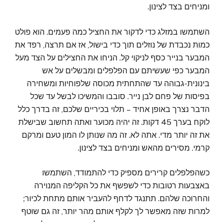
ומניחים בצד לצינון.
השתמשו במזלג כדי לדקור את החציל כמה פעמים. הוא פולט
כמות נכבדת של נוזלים תוך כדי בישול, אז אם תרצה, רפד את
המבער בנייר כסף לניקוי קל. הניחו את החצילים על הצד מעל
המבער כפי שעשיתם עם הפלפלים ומבשלים על אש
בינונית-גבוהה עד שהתחתית מכוסה שלפוחיות ומשחירה
בפיסות של פחם לבן נייר. סובבו והמשיכו לבשל עד שכל
הדבר נצרך באופן אחיד – תלוי בכיריים שלכם, זה בדרך כלל
לוקח בערך 45 דקות. זה יהיה מכוער ואתה תחשוב שבישלת
את זה יותר מדי. אתה לא. זה מה שנותן לו המון טעם ומרקם
קרמי. מסירים מהאש ומניחים בצד לצינון.
כשהפלפלים קרירים מספיק כדי להתמודד, השתמשו
באצבעות רטובות כדי לשפשף את כל הקליפה המנוירה
והחרוכה שלהם. תתנגד לדחף להעביר אותם מתחת לכיור;
למרות שזה מאפשר לך לקלף אותם מהר יותר, זה גם שוטף