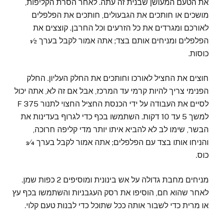
את הטעם המעושן שבנית זה עתה. לאחר הסרת הקליפות,
מושכים או חותכים את הגבעולים, חותכים את הפלפלים
לאורכם ומגרדים את כל הזרעים וכל החרבן. קוצצים את
הפלפלים ומניחים אותם בצד; אתה אמור לקבל בערך 1⁄2
כוסות.
חוצים את החציל לאורכו וחותכים את החלק העליון. החלק
הפנימי צריך להיות קרמי עד המרכז, אבל אם זה לא, אתה יכול
לסיים את העבודה על ידי הכנסת החציל החצוי לתנור 375 F
למשך 5 עד 10 דקות. השתמשו בכף כדי לגרוף בעדינות את
הבשר, שימו לב לא להביא איתו יותר מדי קליפה חרוכה,
והניחו אותו בצד עם הפלפלים; אתה אמור לקבל בערך 3⁄4
כוס.
מניחים מחבת גדולה על אש בינונית ומוסיפים 2 כפות שמן.
לאחר שהוא חם, הוסיפו את רסק העגבניות והשתמשו בכף עץ
או מרית כדי לשבור אותה ככל שתוכל כדי לבנות טעם קלוי.