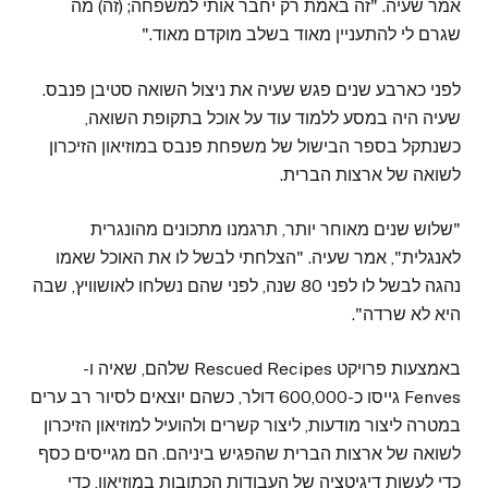
אמר שעיה. "זה באמת רק יחבר אותי למשפחה; (זה) מה
שגרם לי להתעניין מאוד בשלב מוקדם מאוד."
לפני כארבע שנים פגש שעיה את ניצול השואה סטיבן פנבס.
שעיה היה במסע ללמוד עוד על אוכל בתקופת השואה,
כשנתקל בספר הבישול של משפחת פנבס במוזיאון הזיכרון
לשואה של ארצות הברית.
"שלוש שנים מאוחר יותר, תרגמנו מתכונים מהונגרית
לאנגלית", אמר שעיה. "הצלחתי לבשל לו את האוכל שאמו
נהגה לבשל לו לפני 80 שנה, לפני שהם נשלחו לאושוויץ, שבה
היא לא שרדה".
באמצעות פרויקט Rescued Recipes שלהם, שאיה ו-
Fenves גייסו כ-600,000 דולר, כשהם יוצאים לסיור רב ערים
במטרה ליצור מודעות, ליצור קשרים ולהועיל למוזיאון הזיכרון
לשואה של ארצות הברית שהפגיש ביניהם. הם מגייסים כסף
כדי לעשות דיגיטציה של העבודות הכתובות במוזיאון, כדי