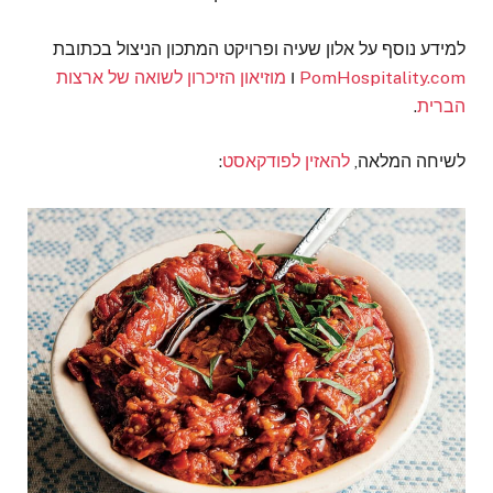
למידע נוסף על אלון שעיה ופרויקט המתכון הניצול בכתובת
PomHospitality.com
ו
מוזיאון הזיכרון לשואה של ארצות
הברית
.
לשיחה המלאה,
להאזין לפודקאסט
: