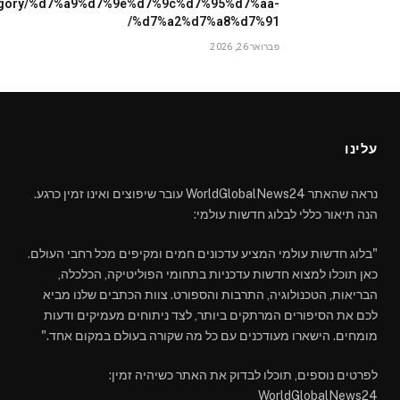
egory/%d7%a9%d7%9e%d7%9c%d7%95%d7%aa-
%d7%a2%d7%a8%d7%91/
פברואר 26, 2026
עלינו
נראה שהאתר WorldGlobalNews24 עובר שיפוצים ואינו זמין כרגע.
הנה תיאור כללי לבלוג חדשות עולמי:
"בלוג חדשות עולמי המציע עדכונים חמים ומקיפים מכל רחבי העולם.
כאן תוכלו למצוא חדשות עדכניות בתחומי הפוליטיקה, הכלכלה,
הבריאות, הטכנולוגיה, התרבות והספורט. צוות הכתבים שלנו מביא
לכם את הסיפורים המרתקים ביותר, לצד ניתוחים מעמיקים ודעות
מומחים. הישארו מעודכנים עם כל מה שקורה בעולם במקום אחד."
לפרטים נוספים, תוכלו לבדוק את האתר כשיהיה זמין:
WorldGlobalNews24