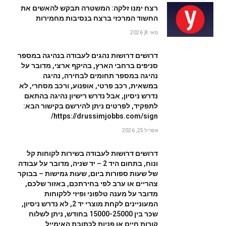
רצח ימנו זלקה: המשטרה תבקש להאשים את
החשוד המרכזי ברצח בנסיבות מחמירות
מאי 8, 2026
דרושים דרושות נהגים לעבודה בנהיגה במספר
סניפים ברחבי הארץ, בהיקף ארצי, מדובר על
נהיגה במספר תחומים לבחירה, נהיגה
במשאית, רכב פרטי, אופנוע, ורכב מסחרי, לא
נדרש ניסיון, אבל נדרש רישיון נהיגה בהתאם
לתפקיד, לפרטים ניתן להירשם בקישור הבא:
https://drussimjobbs.com/sign/
אפריל 25, 2026
דרושים דרושות לעבודה בשירות לקוחות קל
ונוח, בתחום היד 2 – יד שניה, מדובר על עבודה
של שעות ספורות ביום, שעות גמישות – בבוקר
צהריים או ערב לפי בחירתכם, באזור שלכם,
מדובר על מענה טלפוני ופיזי ללקוחות
המעוניינים לקחת מוצרי יד 2, לא נדרש ניסיון,
שכר בין 15000-25000 בחודש, ניתן לשלוח
קורות חיים או פניות לכתובת האימייל