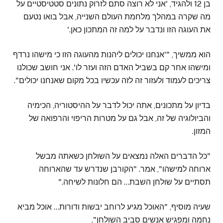
בן 12 ולהגיד, 'אני לא רוצה סתם לזרוק נתונים סטטיסטיים על
מה שקרה במהלך מלחמת העולם השנייה, אבל בואו נטעם
את העוגה הזו ונדבר על למה זה המתכון כאן.'
הוא ממשיך, "'אנחנו יכולים ליהנות מהעוגה הזו כי מישהו נרדף
ומישהו אחר קם בשביל האדם הזה ועזר לו'. אני חושב שכולנו
צריכים לעמוד ולעזור זה לזה עכשיו בכל מקום שאנחנו יכולים".
בדיון על מתכונים, אתה יכול לדבר על ההיסטוריה, הכימיה
והביולוגיה של זה, אבל גם על מטרות הריפוי והרפואה של
המזון.
"כל הדברים האלה נמצאים על השולחן כשאתה מבשל
ארוחה למישהו", אמר. "הקורבן שנדרש עד שהארוחה
תסתיים על שולחן השבת… הם חלונות לשיחה."
שעיה מוסיף, "האוכל מגיע לרוחב יבשות ודורות… אוכל מביא
נחמה ומפגיש אנשים סביב השולחן".