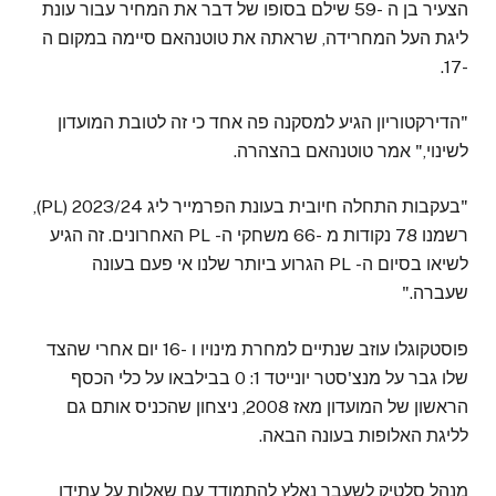
הצעיר בן ה -59 שילם בסופו של דבר את המחיר עבור עונת
ליגת העל המחרידה, שראתה את טוטנהאם סיימה במקום ה
-17.
"הדירקטוריון הגיע למסקנה פה אחד כי זה לטובת המועדון
לשינוי," אמר טוטנהאם בהצהרה.
"בעקבות התחלה חיובית בעונת הפרמייר ליג 2023/24 (PL),
רשמנו 78 נקודות מ -66 משחקי ה- PL האחרונים. זה הגיע
לשיאו בסיום ה- PL הגרוע ביותר שלנו אי פעם בעונה
שעברה."
פוסטקוגלו עוזב שנתיים למחרת מינויו ו -16 יום אחרי שהצד
שלו גבר על מנצ'סטר יונייטד 1: 0 בבילבאו על כלי הכסף
הראשון של המועדון מאז 2008, ניצחון שהכניס אותם גם
לליגת האלופות בעונה הבאה.
מנהל סלטיק לשעבר נאלץ להתמודד עם שאלות על עתידו