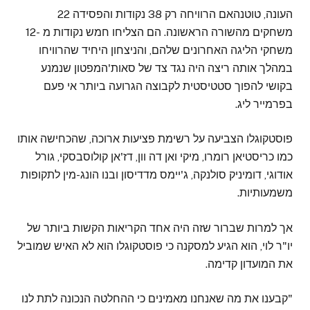
העונה, טוטנהאם הרוויחה רק 38 נקודות והפסידה 22
משחקים מהשורה הראשונה. הם הצליחו חמש נקודות מ -12
משחקי הליגה האחרונים שלהם, והניצחון היחיד שהרוויחו
במהלך אותה ריצה היה נגד צד של סאות'המפטון שנמנע
בקושי להפוך סטטיסטית לקבוצה הגרועה ביותר אי פעם
בפרמייר ליג.
פוסטקוגלו הצביעה על רשימת פציעות ארוכה, שהכחישה אותו
כמו כריסטיאן רומרו, מיקי ואן דה וון, דז'אן קולוסבסקי, גורל
אודוגי, דומיניק סולנקה, ג'יימס מדדיסון ובנו הונג-מין לתקופות
משמעותיות.
אך למרות שברור שזה היה אחד הקריאות הקשות ביותר של
יו"ר לוי, הוא הגיע למסקנה כי פוסטקוגלו הוא לא האיש שמוביל
את המועדון קדימה.
"קבענו את מה שאנחנו מאמינים כי ההחלטה הנכונה לתת לנו