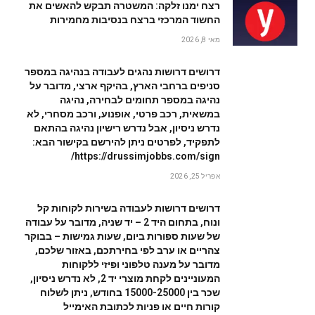
רצח ימנו זלקה: המשטרה תבקש להאשים את
החשוד המרכזי ברצח בנסיבות מחמירות
מאי 8, 2026
דרושים דרושות נהגים לעבודה בנהיגה במספר
סניפים ברחבי הארץ, בהיקף ארצי, מדובר על
נהיגה במספר תחומים לבחירה, נהיגה
במשאית, רכב פרטי, אופנוע, ורכב מסחרי, לא
נדרש ניסיון, אבל נדרש רישיון נהיגה בהתאם
לתפקיד, לפרטים ניתן להירשם בקישור הבא:
https://drussimjobbs.com/sign/
אפריל 25, 2026
דרושים דרושות לעבודה בשירות לקוחות קל
ונוח, בתחום היד 2 – יד שניה, מדובר על עבודה
של שעות ספורות ביום, שעות גמישות – בבוקר
צהריים או ערב לפי בחירתכם, באזור שלכם,
מדובר על מענה טלפוני ופיזי ללקוחות
המעוניינים לקחת מוצרי יד 2, לא נדרש ניסיון,
שכר בין 15000-25000 בחודש, ניתן לשלוח
קורות חיים או פניות לכתובת האימייל