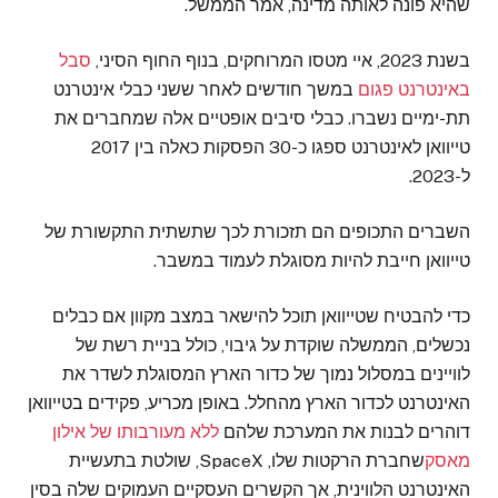
שהיא פונה לאותה מדינה, אמר הממשל.
בשנת 2023, איי מטסו המרוחקים, בנוף החוף הסיני,
סבל
באינטרנט פגום
במשך חודשים לאחר ששני כבלי אינטרנט
תת-ימיים נשברו. כבלי סיבים אופטיים אלה שמחברים את
טייוואן לאינטרנט ספגו כ-30 הפסקות כאלה בין 2017
ל-2023.
השברים התכופים הם תזכורת לכך שתשתית התקשורת של
טייוואן חייבת להיות מסוגלת לעמוד במשבר.
כדי להבטיח שטייוואן תוכל להישאר במצב מקוון אם כבלים
נכשלים, הממשלה שוקדת על גיבוי, כולל בניית רשת של
לוויינים במסלול נמוך של כדור הארץ המסוגלת לשדר את
האינטרנט לכדור הארץ מהחלל. באופן מכריע, פקידים בטייוואן
דוהרים לבנות את המערכת שלהם
ללא מעורבותו של אילון
מאסק
שחברת הרקטות שלו, SpaceX, שולטת בתעשיית
האינטרנט הלווינית, אך הקשרים העסקיים העמוקים שלה בסין