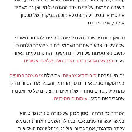
חשיבה הממומן על ידי משרד ההגנה של טייוואן. זה מעמיד
את טייוואן בסיכון להיתפס לא מוכנה במקרה של סכסוך
אמיתי, אמר מר צנג.
טייוואן חווה פלישות כמעט יומיומיות למים ולמרחב האווירי
שלה על ידי צבא השחרור העממי. בחודש שעבר שלחה סין
כמעט 90 ספינות של חיל הים ומשמר החופים למים באזור,
שלה
המבצע הגדול ביותר מזה כמעט שלושה עשורים
.
גם סין נפרסה
סירות דיג צבאיות
ואת שלה
צי משמר החופים
במחלוקות סביב אזור ים סין הדרומי, והגביר את הסיורים רק
כמה קילומטרים מהחוף של האיים החיצוניים של טייוואן, מה
שמגביר את הסיכון
עימותים מסוכנים
.
הטרדה כזו הייתה "סמן מכונן של כפייה סינית נגד טייוואן
במשך עשרות שנים, אבל במהלך השנים האחרונות ממש
עלתה מדרגה", אמר גרגורי פולינג, מנהל יוזמת השקיפות