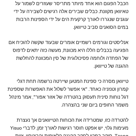
הכבל הפגום הוא אחד מיותר מתריסר שעוזרים לשמור על
טאיוואן מקוונת. כבלים שבירים אלה רגישים לשבירה על ידי
עוגנים שנגררו לאורך קרקעית הים על ידי הספינות הרבות
במים הסואנים סביב טייוואן.
אנליסטים וגורמים רשמיים אומרים שבעוד שקשה להוכיח אם
הפגיעה בכבלים הללו היא מכוונת, מעשה כזה יתאים לדפוס
של הפחדה ולוחמה פסיכולוגית של סין המכוונת להחלשת
ההגנה של טייוואן.
טייוואן מסרה כי ספינת המטען שיירטה נרשמה תחת דגלי
קמרון וטנזניה כאחד. "אי אפשר לשלול את האפשרות שספינת
דגל נוחות סינית תעסוק בהטרדה של אזור אפור", אמר מינהל
משמר החופים ביום שני בהצהרה.
להטרדה כזו, שמטרידה את הכוחות הטייוואנים אך נעצרת
מעימות גלוי, יש אפקט חוסר רגישות לאורך זמן, לדברי Yisuo
Tzeng, חוקר במכון לחקר ההגנה הלאומית והביטחון, צוות