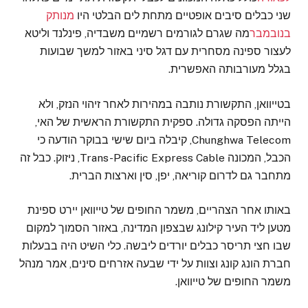
שני כבלים סיבים אופטיים מתחת לים הבלטי היו
מנותק
בנובמבר
מה שגרם לגורמים רשמיים משבדיה, פינלנד וליטא
לעצור ספינה מסחרית עם דגל סיני באזור למשך שבועות
בגלל מעורבותה האפשרית.
בטייוואן, התקשורת נותבה במהירות לאחר זיהוי הנזק, ולא
הייתה הפסקה גדולה. ספקית התקשורת הראשית של האי,
Chunghwa Telecom, קיבלה ביום שישי בבוקר הודעה כי
הכבל, המכונה Trans-Pacific Express Cable, ניזוק. כבל זה
מתחבר גם לדרום קוריאה, יפן, סין וארצות הברית.
באותו אחר הצהריים, משמר החופים של טייוואן יירט ספינת
מטען ליד העיר קילונג שבצפון המדינה, באזור הסמוך למקום
שבו חצי תריסר כבלים יורדים ליבשה. כלי השיט היה בבעלות
חברת הונג קונג וצוות על ידי שבעה אזרחים סינים, אמר מנהל
משמר החופים של טייוואן.