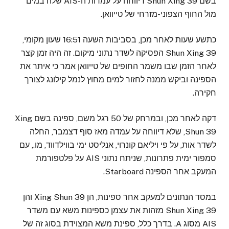
בשם Shun Xing 39 דיווחה על עמדות ה-AIS שלה במים
מול החוף הצפוני-מזרחי של טייוואן.
כתשע שעות לאחר מכן, בסביבות השעה 16:51 שעון מקומי,
Shun Xing 39 הפסיקה לשדר נתוני מיקום. זה היה זמן קצר
לאחר הזמן שבו משמר החופים של טייוואן אמר כי איתר את
הספינה וביקש ממנה לחזור למים מחוץ לנמל קילונג לצורך
חקירה.
דקה לאחר מכן, ובמרחק של 50 רגל משם, ספינה בשם Xing
Shun 39, שלא דיווחה על עמדה מאז סוף דצמבר, החלה
לשדר אות, על פי ויליאם קונרוי, אנליסט ימי בווילדווד, מו., עם
סמפור ימית פתרונות, שניתח נתוני AIS על פלטפורמת
המעקב אחר הספינה Starboard.
במסד הנתונים למעקב אחר ספינות, הן Xing Shun 39 והן
Shun Xing 39 מזהות את עצמן כספינות משא עם משדר
AIS מסוג A. בדרך כלל, ספינת משא המצוידת בסוג זה של