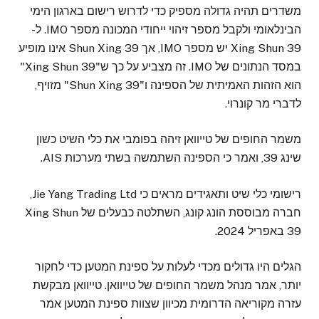
משדרים תהיה גדולה מספיק כדי לדרוש רישום בארגון הימי
הבינלאומי ולקבל מספר זיהוי ייחודי המכונה מספר IMO. ל-
Xing Shun 39 יש מספר IMO, אך Shun Xing 39 אינו מופיע
במסד הנתונים של IMO. זה מצביע על כך ש"Xing Shun 39"
הוא הזהות האמיתית של הספינה ו"Shun Xing 39" מזויף,
לדברי מר קונרוי.
משמר החופים של טייוואן זיהה בפומבי את כלי השיט כשון
שינג 39, ואמר כי הספינה השתמשה בשתי מערכות AIS.
רישומי כלי שיט ותאגידים מראים כי Jie Yang Trading Ltd,
חברה מבוססת הונג קונג, השתלטה כבעלים של Xing Shun
39 באפריל 2024.
הגלים היו גדולים מכדי לעלות על ספינת המטען כדי לחקור
יותר, אמר מנהל משמר החופים של טייוואן. טייוואן מבקשת
עזרה מקוריאה הדרומית מכיוון שצוות ספינת המטען אמר