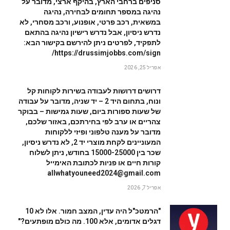
סניפים ברחבי הארץ, בהיקף ארצי, מדובר על
נהיגה במספר תחומים לבחירה, נהיגה
במשאית, רכב פרטי, אופנוע, ורכב מסחרי, לא
נדרש ניסיון, אבל נדרש רישיון נהיגה בהתאם
לתפקיד, לפרטים ניתן להירשם בקישור הבא:
https://drussimjobbs.com/sign/
אפריל 25, 2026
דרושים דרושות לעבודה בשירות לקוחות קל
ונוח, בתחום היד 2 – יד שניה, מדובר על עבודה
של שעות ספורות ביום, שעות גמישות – בבוקר
צהריים או ערב לפי בחירתכם, באזור שלכם,
מדובר על מענה טלפוני ופיזי ללקוחות
המעוניינים לקחת מוצרי יד 2, לא נדרש ניסיון,
שכר בין 15000-25000 בחודש, ניתן לשלוח
קורות חיים או פניות לכתובת האימייל
allwhatyouneed2024@gmail.com
אפריל 7, 2026
"הרמטכ"ל היה עדין, המצב חמור. אלו לא 10
דגלים אדומים, אלא 100. מה כולם מופתעים?"