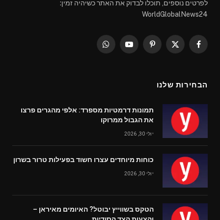
לפרטים נוספים, תוכלו לבדוק את האתר כשיהיה זמין:
WorldGlobalNews24
WhatsApp
YouTube
Pinterest
Facebook
X
(Twitter)
הבחירות שלנו
תמונות דרמטיות מספרד: אלפי מהגרים פרצו
את הגבול ממרוקו
יולי 30, 2026
כוחות מיוחדים עצרו חשוד בפעילות טרור בשרון
יולי 30, 2026
הטקס בשווייץ יבוטל? האיומים מאיראן –
והצעות הצד הסודיות