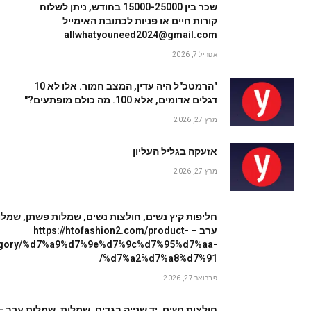
שכר בין 15000-25000 בחודש, ניתן לשלוח
קורות חיים או פניות לכתובת האימייל
allwhatyouneed2024@gmail.com
אפריל 7, 2026
"הרמטכ"ל היה עדין, המצב חמור. אלו לא 10
דגלים אדומים, אלא 100. מה כולם מופתעים?"
מרץ 27, 2026
אזעקה בגליל העליון
מרץ 27, 2026
חליפות קיץ נשים, חולצות נשים, שמלות פשתן, שמלו
ערב – https://htofashion2.com/product-
egory/%d7%a9%d7%9e%d7%9c%d7%95%d7%aa-
%d7%a2%d7%a8%d7%91/
פברואר 27, 2026
חולצות נשים, יד שנייה בגדים, שמלות, שמלות ערב –