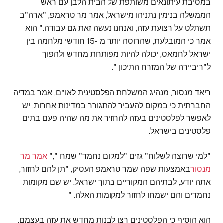
במסיבת עיתונאים משותפת של הבית הלבן עם ראש
הממשלה בנימין נתניהו מישראל, אמר מר טראמפ, "ארה"ב
תשתלט על רצועת עזה, ואנחנו נעשה זאת גם עבודה." הוא
אמר כי המובלעת, שהרוסה יותר מ -15 חודשי מלחמה בין
ישראל לחמאס, יכולה להיות מפותחת מחדש ולהפוך
ל"ריביירה של המזרח התיכון ".
ריאד מנסור, מנהיג המשלחת הפלסטינית לאו"ם, אמר במדיה
החברתית כי במקום להעביר להתגורר במדינות אחרות, יש
לאפשר לפלסטינים בעזה להחזיר את מה שהיה פעם בתים
פלסטינים בישראל.
"למי שרוצה לשלוח" גזים "למקום נחמד" שמח ","
אמר מר
מנסור
באמצעות שפה שמר טראמפ העסיק, "תן להם לחזור,
אתה יודע, לבתיהם המקוריים בתוך ישראל. יש שם מקומות
נחמדים והם ישמחו לחזור למקומות האלה. "
הוא הוסיף כי הפלסטינים רצו לבנות מחדש את עזה בעצמם,