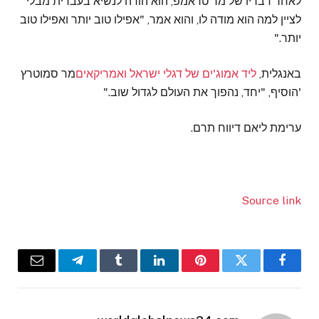
לאחר דבריו של מר טראמפ, הוא הודה לנשיא בעברית מבלי
לציין למה הוא מודה לו, והוא אמר, "אפילו טוב יותר ואפילו טוב
יותר."
באנגלית,
ליד אמוג'ים של דגלי ישראל ואמריקאים
מר סמוטרץ
'הוסיף, "יחד, נהפוך את העולם לגדול שוב."
ערימת ליאם
דיווח תרם.
Source link
Email
Telegram
Tumblr
LinkedIn
Pinterest
Twitter
Facebook