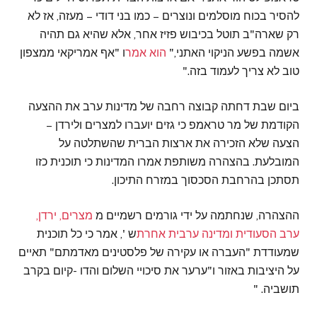
להסיר בכוח מוסלמים ונוצרים – כמו בני דודי – מעזה, אז לא
רק שארה"ב תוטל בכיבוש פזיז אחר, אלא שהיא גם תהיה
אשמה בפשע הניקוי האתני,"
הוא אמר
ו "אף אמריקאי ממצפון
טוב לא צריך לעמוד בזה."
ביום שבת דחתה קבוצה רחבה של מדינות ערב את ההצעה
הקודמת של מר טראמפ כי גזים יועברו למצרים ולירדן –
הצעה שלא הזכירה את ארצות הברית שהשתלטה על
המובלעת. בהצהרה משותפת אמרו המדינות כי תוכנית כזו
תסתכן בהרחבת הסכסוך במזרח התיכון.
ההצהרה, שנחתמה על ידי גורמים רשמיים מ
מצרים, ירדן,
ערב הסעודית ומדינה ערבית אחרת
ש ', אמר כי כל תוכנית
שמעודדת "העברה או עקירה של פלסטינים מאדמתם" תאיים
על היציבות באזור ו"ערער את סיכויי השלום והדו -קיום בקרב
תושביה. "