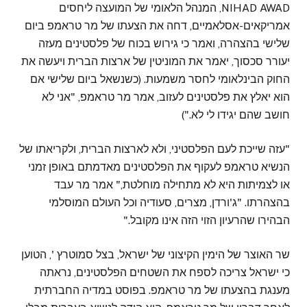
NIHAD AWAD, המנהל הלאומי של המועצה ליחסים
אמריקאים-אסלאמיים, דחה את הצעתו של מר טראמפ ביום
שלישי בהצהרה, ואמר כי גירוש בכוח של פלסטינים מעזה
יעורר סכסוך, יאמר את המוניטין של ארצות הברית ויעשה את
החוק הבינלאומי לחסר משמעות. (כשנשאל ביום שלישי אם
הוא יאלץ את פלסטינים לעזוב, אמר מר טראמפ, "אני לא
חושב שהם יגידו לי לא.")
"עזה שייכת לעם הפלסטיני, ולא לארצות הברית, ולקריאתו של
הנשיא טראמפ לעקוף את הפלסטינים מאדמתם באופן זמני
או לצמיתות היא לא מתחילה מוחלטת," אמר מר עבד
בהצהרתו. "ג'ורדן, מצרים, סעודיה וכל העולם המוסלמי
הבהירו שהרעיון הזוי הזה אינו מקובל."
שר האוצר של הימין הקיצוני של ישראל, בצל סמוטרץ ', הטוען
כי ישראל צריכה לספח את השטחים הפלסטינים, נראתה
מענגת בהצעתו של מר טראמפ. בפוסט במדיה החברתית