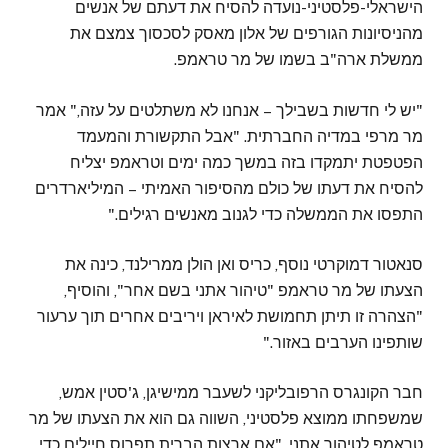
הישראלי-פלסטיני-נועדה להסיח את דעתם של אנשים
מהניסיונות הגורפים של אלון מאסק לסכסוך צמצם את
ממשלת ארה"ב בשמו של מר טראמפ.
"יש לי חדשות בשבילך – אנחנו לא משתלטים על עזה," אמר
מר מרפי במדיה החברתית. "אבל התקשורת והמעמד
הפטפטת יתמקדו בזה במשך כמה ימים וטראמפ יצליח
להסיח את דעתו של כולם מהסיפור האמיתי – המיליארדרים
התפסו את הממשלה כדי לגנוב מאנשים רגילים."
סנאטור דמוקרטי נוסף, כריס ואן הולן ממרילנד, כינה את
הצעתו של מר טראמפ "טיהור אתני בשם אחר", והוסיף,
"הצהרה זו תיתן תחמושת לאיראן ויריבים אחרים תוך ערעור
שותפינו הערבים באזור."
חבר הקונגרס הרפובליקני לשעבר ממישיגן, ג'סטין אמש,
שמשפחתו ממוצא פלסטיני, השווה גם הוא את הצעתו של מר
טראמפ לטיהור אתני. "אם ארצות הברית תפרוס חיילים כדי