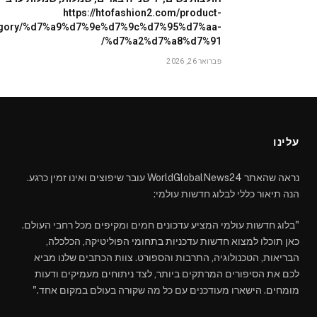
https://htofashion2.com/product-
egory/%d7%a9%d7%9e%d7%9c%d7%95%d7%aa-
%d7%a2%d7%a8%d7%91/
פברואר 26, 2026
עלינו
נראה שהאתר WorldGlobalNews24 עובר שיפוצים ואינו זמין כרגע.
הנה תיאור כללי לבלוג חדשות עולמי:
"בלוג חדשות עולמי המציע עדכונים חמים ומקיפים מכל רחבי העולם.
כאן תוכלו למצוא חדשות עדכניות בתחומי הפוליטיקה, הכלכלה,
הבריאות, הטכנולוגיה, התרבות והספורט. צוות הכתבים שלנו מביא
לכם את הסיפורים המרתקים ביותר, לצד ניתוחים מעמיקים ודעות
מומחים. הישארו מעודכנים עם כל מה שקורה בעולם במקום אחד."