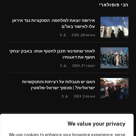
הכי פופולארי
אירופה יוצאת למלחמה: הסנקציות נגד איראן
עלו לאישור באו"ם
אוגוסט 28, 2025
0
לאחר שחמינאי תכנן לחטוף אותו: באבק יצחקי
חושף את דאגותיו
דצמבר 31, 2024
0
האם יש מגבלות על רציחות והתנקשויות
ישראליות? | סכסוך ישראל-פלסטין
אוגוסט 2, 2024
0
We value your privacy
© 2026 /worldglobalnews24.com
We use cookies to enhance your browsing experience, serve