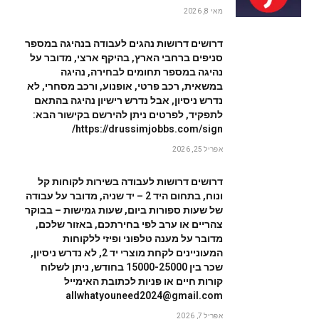
מאי 8, 2026
דרושים דרושות נהגים לעבודה בנהיגה במספר
סניפים ברחבי הארץ, בהיקף ארצי, מדובר על
נהיגה במספר תחומים לבחירה, נהיגה
במשאית, רכב פרטי, אופנוע, ורכב מסחרי, לא
נדרש ניסיון, אבל נדרש רישיון נהיגה בהתאם
לתפקיד, לפרטים ניתן להירשם בקישור הבא:
https://drussimjobbs.com/sign/
אפריל 25, 2026
דרושים דרושות לעבודה בשירות לקוחות קל
ונוח, בתחום היד 2 – יד שניה, מדובר על עבודה
של שעות ספורות ביום, שעות גמישות – בבוקר
צהריים או ערב לפי בחירתכם, באזור שלכם,
מדובר על מענה טלפוני ופיזי ללקוחות
המעוניינים לקחת מוצרי יד 2, לא נדרש ניסיון,
שכר בין 15000-25000 בחודש, ניתן לשלוח
קורות חיים או פניות לכתובת האימייל
allwhatyouneed2024@gmail.com
אפריל 7, 2026