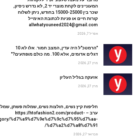
המעוניינים לקחת מוצרי יד 2, לא נדרש ניסיון,
שכר בין 15000-25000 בחודש, ניתן לשלוח
קורות חיים או פניות לכתובת האימייל
allwhatyouneed2024@gmail.com
אפריל 7, 2026
"הרמטכ"ל היה עדין, המצב חמור. אלו לא 10
דגלים אדומים, אלא 100. מה כולם מופתעים?"
מרץ 27, 2026
אזעקה בגליל העליון
מרץ 27, 2026
חליפות קיץ נשים, חולצות נשים, שמלות פשתן, שמלו
ערב – https://htofashion2.com/product-
egory/%d7%a9%d7%9e%d7%9c%d7%95%d7%aa-
%d7%a2%d7%a8%d7%91/
פברואר 27, 2026