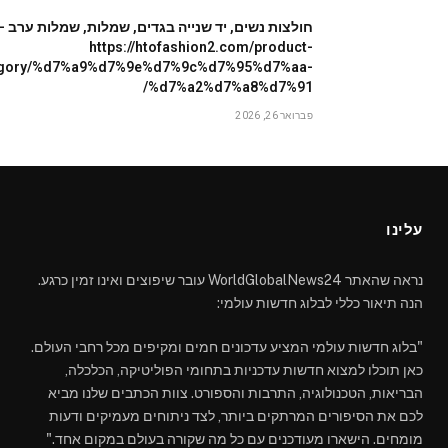
חולצות נשים, יד שנייה בגדים, שמלות, שמלות ערב –
https://htofashion2.com/product-
egory/%d7%a9%d7%9e%d7%9c%d7%95%d7%aa-
%d7%a2%d7%a8%d7%91/
פברואר 26, 2026
עלינו
נראה שהאתר WorldGlobalNews24 עובר שיפוצים ואינו זמין כרגע.
הנה תיאור כללי לבלוג חדשות עולמי:
"בלוג חדשות עולמי המציע עדכונים חמים ומקיפים מכל רחבי העולם.
כאן תוכלו למצוא חדשות עדכניות בתחומי הפוליטיקה, הכלכלה,
הבריאות, הטכנולוגיה, התרבות והספורט. צוות הכתבים שלנו מביא
לכם את הסיפורים המרתקים ביותר, לצד ניתוחים מעמיקים ודעות
מומחים. הישארו מעודכנים עם כל מה שקורה בעולם במקום אחד."