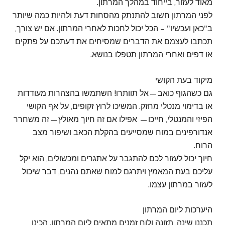
מאוד לעזור, בייחוד במהלך המרתון.
לפני המרתון חשוב להתנתק מהסחות דעת ולהיות כמה שיותר
ב"כאן ועכשיו" – הכל יכול לחכות לאחרי המרתון. אם יש צורך,
תכתבו לעצמם את הדברים שמסיחים את דעתכם על פתקים
או דפים ואחרי המרתון תטפלו בנושא.
מיקוד בעת הקושי
גם כשהגוף כואב—אל תוותרו! השתמשו בהצהרות מעודדות
או בדימוי מנטלי מחזק. המשיכו לרוץ זקופים, על אף הקושי
הפיזי והמנטלי, חייכו— אפילו אם זה חיוך מאולץ—זה משחרר
אנדורפינים במוח שמסייעים בהקלת הכאב ושיפור מצב
הרוח.
חיוך יכול לעזור לכם להתגבר על אתגרים ומכשולים, הוא יקל
עליכם בעת המאמץ ויתרגם למוח שאתם נהנים, דבר שיכול
לעזור במרתון עצמו.
היערכות ליום המרתון
תכננו שינה, תזונה ולוח זמנים מתאים ליום המרתון. הכינו