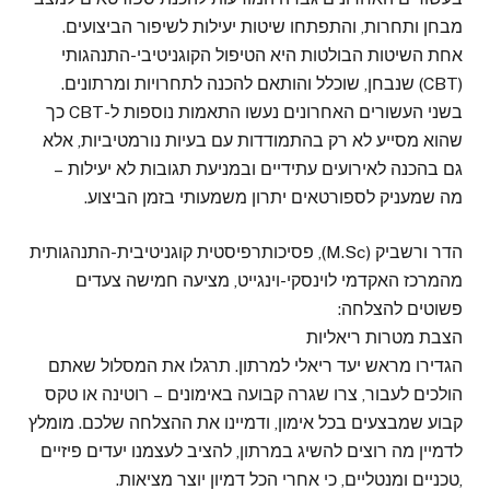
מבחן ותחרות, והתפתחו שיטות יעילות לשיפור הביצועים.
אחת השיטות הבולטות היא הטיפול הקוגניטיבי-התנהגותי
(CBT) שנבחן, שוכלל והותאם להכנה לתחרויות ומרתונים.
בשני העשורים האחרונים נעשו התאמות נוספות ל-CBT כך
שהוא מסייע לא רק בהתמודדות עם בעיות נורמטיביות, אלא
גם בהכנה לאירועים עתידיים ובמניעת תגובות לא יעילות –
מה שמעניק לספורטאים יתרון משמעותי בזמן הביצוע.
הדר ורשביק (M.Sc), פסיכותרפיסטית קוגניטיבית-התנהגותית
מהמרכז האקדמי לוינסקי-וינגייט, מציעה חמישה צעדים
פשוטים להצלחה:
הצבת מטרות ריאליות
הגדירו מראש יעד ריאלי למרתון. תרגלו את המסלול שאתם
הולכים לעבור, צרו שגרה קבועה באימונים – רוטינה או טקס
קבוע שמבצעים בכל אימון, ודמיינו את ההצלחה שלכם. מומלץ
לדמיין מה רוצים להשיג במרתון, להציב לעצמנו יעדים פיזיים
,טכניים ומנטליים, כי אחרי הכל דמיון יוצר מציאות.