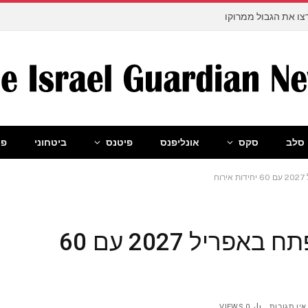
ו את הגבול ממרוקו
סלב
סקס
אונליפנס
פיטנס
ביטחוני
פו
ח
כפר נופש חדש באכזיב יפתח באפריל 2027 עם 60
אין תגובות
0
VIEWS