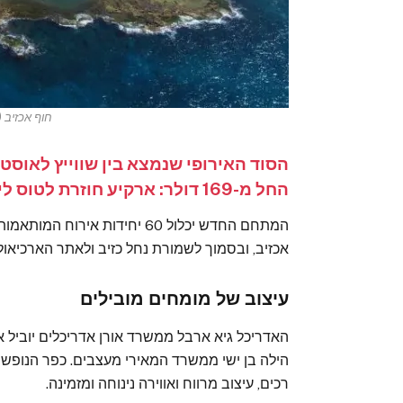
חוף אכזיב (
הסוד האירופי שנמצא בין שווייץ לאוסט
החל מ-169 דולר: ארקיע חוזרת לטוס ליעד החורף המבוקש
המתחם החדש יכלול 60 יחידות 
אכזיב, ובסמוך לשמורת נחל כזיב ולאתר הארכיאולו
עיצוב של מומחים מובילים
האדריכל גיא ארבל ממשרד אורן אדריכלים יוביל את
הילה בן ישי ממשרד המאירי מעצבים. כפר הנופש י
רכים, עיצוב מרווח ואווירה נינוחה ומזמינה.