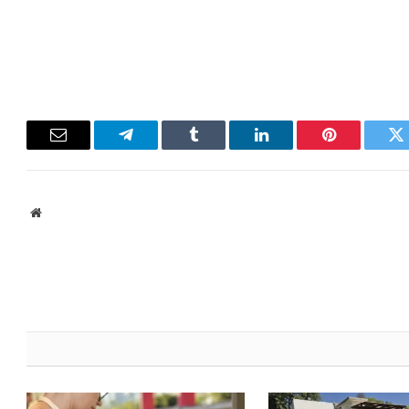
Email
Telegram
Tumblr
LinkedIn
Pinterest
Twitter
ebsite