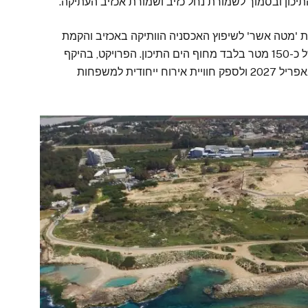
 'מטה אשר' לשיפוץ האכסניה הוותיקה באכזיב והקמת
כפר נופש מודרני על שטח של 20 דונם, במרחק של כ-150 מטר בלבד מחוף הים התיכון. הפרויקט, בהיקף
השקעה של עשרות מיליוני שקלים, צפוי להיפתח באפריל 2027 ולספק חוויית אירוח ייחודית למשפחות