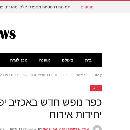
מבזקים
תמונות דרמטיות מספרד: אלפי מהגרים פרצ
בית
בעולם
אופנה
טכנולוגיה
»
»
»
Blog
Home
בידור
כפר נופש חדש באכזיב יפתח באפריל 2027 עם 60 יחידות אירו
בידור
יחידות אירוח
WORLDGLOBALNEWS24.COM
BY
אוגוסט 19, 2025