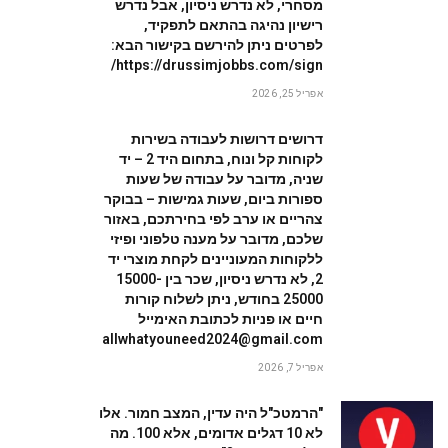
מסחרי, לא נדרש ניסיון, אבל נדרש
רישיון נהיגה בהתאם לתפקיד,
לפרטים ניתן להירשם בקישור הבא:
https://drussimjobbs.com/sign/
אפריל 25, 2026
דרושים דרושות לעבודה בשירות
לקוחות קל ונוח, בתחום היד 2 – יד
שניה, מדובר על עבודה של שעות
ספורות ביום, שעות גמישות – בבוקר
צהריים או ערב לפי בחירתכם, באזור
שלכם, מדובר על מענה טלפוני ופיזי
ללקוחות המעוניינים לקחת מוצרי יד
2, לא נדרש ניסיון, שכר בין 15000-
25000 בחודש, ניתן לשלוח קורות
חיים או פניות לכתובת האימייל
allwhatyouneed2024@gmail.com
אפריל 7, 2026
"הרמטכ"ל היה עדין, המצב חמור. אלו
לא 10 דגלים אדומים, אלא 100. מה