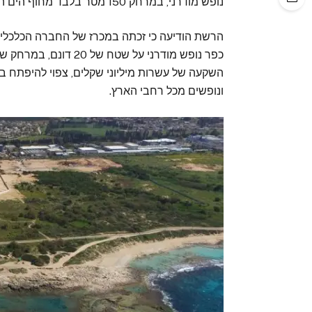
נופש מודרני, במרחק 150 מטר בלבד מחוף הים התיכון ובסמוך לשמורת נחל כזיב ושמורת אכזיב העתיקה.
הרשת הודיעה כי זכתה במכרז של החברה הכלכלית
ונופשים מכל רחבי הארץ.