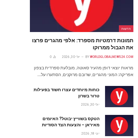
חדשות
תמונות דרמטיות מספרד: אלפי מהגרים פרצו
את הגבול ממרוקו
WORLDGLOBALNEWS24.COM
BY
יולי 30, 2026
0
מראות יוצאי דופן מהעיר סאוטה, מובלעת ספרדית בצפון
אפריקה: המוני מהגרים, שרובם מרוקנים, הסתערו על…
כוחות מיוחדים עצרו חשוד בפעילות
טרור בשרון
יולי 30, 2026
הטקס בשווייץ יבוטל? האיומים
מאיראן – והצעות הצד הסודיות
יוני 18, 2026