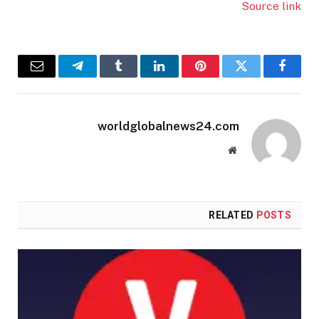
Source link
Email
Telegram
Tumblr
LinkedIn
Pinterest
Twitter
Facebook
worldglobalnews24.com
Website
RELATED
POSTS