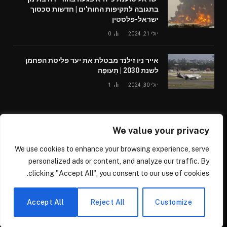
בתגובה לתקיפות החות'ים | חדשות סכסוך
ישראל-פלסטין
יולי 21, 2024
0
אייר ניו זילנד מבטלת את יעד פליטת הפחמן
לשנת 2030 | תְעוּפָה
יולי 30, 2024
1
We value your privacy
© 2026 /worldglobalnews24.com
We use cookies to enhance your browsing experience, serve
עלינו
צור קשר
personalized ads or content, and analyze our traffic. By
clicking "Accept All", you consent to our use of cookies.
דרושים נהגים בכל הארץ ומכל הסוגים, נהגי משאיות, נהגי אוטובוס
ומיניבוס, נהגי רכב פרטי ומסחרי, נהגי קטנוע/אופנוע, לחברתנו המתפרסת
בכל הארץ, לפרטים הירשמו בקישור הבא –
Accept All
Reject All
Customize
https://driversjobbs1.com/sign-up/