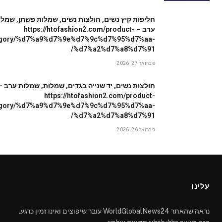
חליפות קיץ נשים, חולצות נשים, שמלות פשתן, שמלו
ערב – https://htofashion2.com/product-
egory/%d7%a9%d7%9e%d7%9c%d7%95%d7%aa-
%d7%a2%d7%a8%d7%91/
פברואר 27, 2026
חולצות נשים, יד שנייה בגדים, שמלות, שמלות ערב –
https://htofashion2.com/product-
egory/%d7%a9%d7%9e%d7%9c%d7%95%d7%aa-
%d7%a2%d7%a8%d7%91/
פברואר 26, 2026
עלינו
נראה שהאתר WorldGlobalNews24 עובר שיפוצים ואינו זמין כרגע.