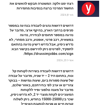
רצח ימנו זלקה: המשטרה תבקש להאשים את
החשוד המרכזי ברצח בנסיבות מחמירות
מאי 8, 2026
דרושים דרושות נהגים לעבודה בנהיגה במספר
סניפים ברחבי הארץ, בהיקף ארצי, מדובר על
נהיגה במספר תחומים לבחירה, נהיגה
במשאית, רכב פרטי, אופנוע, ורכב מסחרי, לא
נדרש ניסיון, אבל נדרש רישיון נהיגה בהתאם
לתפקיד, לפרטים ניתן להירשם בקישור הבא:
https://drussimjobbs.com/sign/
אפריל 25, 2026
דרושים דרושות לעבודה בשירות לקוחות קל
ונוח, בתחום היד 2 – יד שניה, מדובר על עבודה
של שעות ספורות ביום, שעות גמישות – בבוקר
צהריים או ערב לפי בחירתכם, באזור שלכם,
מדובר על מענה טלפוני ופיזי ללקוחות
המעוניינים לקחת מוצרי יד 2, לא נדרש ניסיון,
שכר בין 15000-25000 בחודש, ניתן לשלוח
קורות חיים או פניות לכתובת האימייל