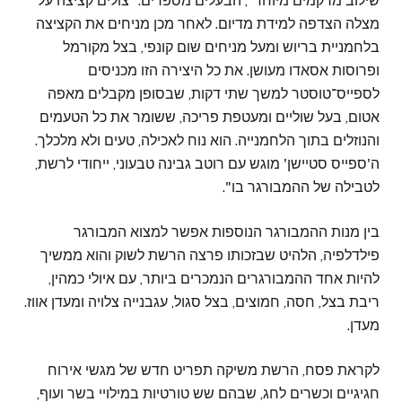
שילוב מרקמים מיוחד", הבעלים מספרים. “צולים קציצה על
מצלה הצדפה למידת מדיום. לאחר מכן מניחים את הקציצה
בלחמניית בריוש ומעל מניחים שום קונפי, בצל מקורמל
ופרוסות אסאדו מעושן. את כל היצירה הזו מכניסים
לספייס־טוסטר למשך שתי דקות, שבסופן מקבלים מאפה
אטום, בעל שוליים ומעטפת פריכה, ששומר את כל הטעמים
והנוזלים בתוך הלחמנייה. הוא נוח לאכילה, טעים ולא מלכלך.
ה'ספייס סטיישן' מוגש עם רוטב גבינה טבעוני, ייחודי לרשת,
לטבילה של ההמבורגר בו".
בין מנות ההמבורגר הנוספות אפשר למצוא המבורגר
פילדלפיה, הלהיט שבזכותו פרצה הרשת לשוק והוא ממשיך
להיות אחד ההמבורגרים הנמכרים ביותר, עם איולי כמהין,
ריבת בצל, חסה, חמוצים, בצל סגול, עגבנייה צלויה ומעדן אווז.
מעדן.
לקראת פסח, הרשת משיקה תפריט חדש של מגשי אירוח
חגיגיים וכשרים לחג, שבהם שש טורטיות במילויי בשר ועוף,