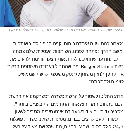
בעלי רשת בורגרסטיישן אנדריי בוברוב ושלומי גדות (צילום: אנטולי קרינצקי)
"לאחר כמה שנים איחדנו כוחות וקנינו סניף נוסף בשותפות,
ומשם הדרך נפתחה לפנינו. השותפות העסקית שלנו צמחה
והתפתחה עד שהחלטנו לקחת אותה צעד קדימה ולהקים את
רשת Burger Station. מה שהתחיל כעבודה משותפת ברשת
אחת הפך לחזון משותף, לעסק משגשג ולרשת שממשיכה
לצמוח ולהתפתח".
מדוע החליטו לשמור על הרשת כשרה? “כשהקמנו את הרשת
הבנו שתחום המזון הוא אחד התחומים התובעניים ביותר",
מסביר גדות. “הוא דורש עבודה אינטנסיבית מסביב לשעון
והתמודדות עם לחצים כבדים. מסעדות שאינן כשרות פועלות
24/7, כולל בסופי שבוע ובחגים, מה שמקשה מאוד על בעלי