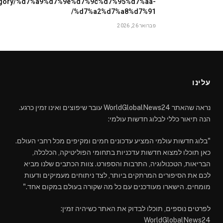
egory/%d7%a9%d7%9e%d7%9c%d7%95%d7%aa-
%d7%a2%d7%a8%d7%91/
פברואר 26, 2026
עלינו
נראה שהאתר WorldGlobalNews24 עובר שיפוצים ואינו זמין כרגע.
הנה תיאור כללי לבלוג חדשות עולמי:
"בלוג חדשות עולמי המציע עדכונים חמים ומקיפים מכל רחבי העולם.
כאן תוכלו למצוא חדשות עדכניות בתחומי הפוליטיקה, הכלכלה,
הבריאות, הטכנולוגיה, התרבות והספורט. צוות הכתבים שלנו מביא
לכם את הסיפורים המרתקים ביותר, לצד ניתוחים מעמיקים ודעות
מומחים. הישארו מעודכנים עם כל מה שקורה בעולם במקום אחד."
לפרטים נוספים, תוכלו לבדוק את האתר כשיהיה זמין:
WorldGlobalNews24