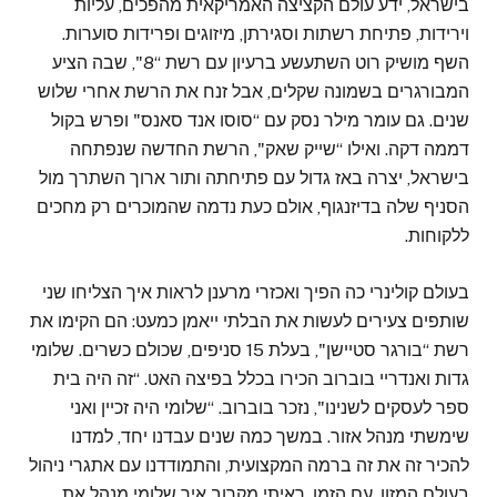
בישראל, ידע עולם הקציצה האמריקאית מהפכים, עליות
וירידות, פתיחת רשתות וסגירתן, מיזוגים ופרידות סוערות.
השף מושיק רוט השתעשע ברעיון עם רשת “8", שבה הציע
המבורגרים בשמונה שקלים, אבל זנח את הרשת אחרי שלוש
שנים. גם עומר מילר נסק עם “סוסו אנד סאנס" ופרש בקול
דממה דקה. ואילו “שייק שאק", הרשת החדשה שנפתחה
בישראל, יצרה באז גדול עם פתיחתה ותור ארוך השתרך מול
הסניף שלה בדיזנגוף, אולם כעת נדמה שהמוכרים רק מחכים
ללקוחות.
בעולם קולינרי כה הפיך ואכזרי מרענן לראות איך הצליחו שני
שותפים צעירים לעשות את הבלתי ייאמן כמעט: הם הקימו את
רשת “בורגר סטיישן", בעלת 15 סניפים, שכולם כשרים. שלומי
גדות ואנדריי בוברוב הכירו בכלל בפיצה האט. “זה היה בית
ספר לעסקים לשנינו", נזכר בוברוב. “שלומי היה זכיין ואני
שימשתי מנהל אזור. במשך כמה שנים עבדנו יחד, למדנו
להכיר זה את זה ברמה המקצועית, והתמודדנו עם אתגרי ניהול
בעולם המזון. עם הזמן, ראיתי מקרוב איך שלומי מנהל את