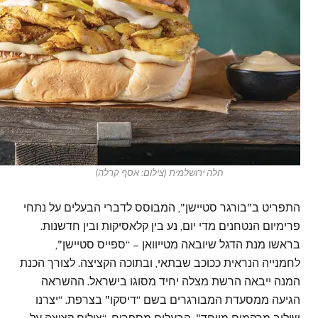
חלה ירושלמית (צילום: אסף קרלה)
התפריט ב"בורגר סטיישן", המבוסס לדברי הבעלים על נתחי
פרימיום הנטחנים מדי יום, נע בין קלאסיקות ובין חדשנות.
בראשו מנת הדגל שיובאה מטייוואן – “ספייס סטיישן",
לחמנייה הנראית ככוכב שבתאי, ובתוכה הקציצה. לצורך הכנת
המנה ייבאה הרשת מצלה יחיד מסוגו בישראל. ההשראה
הגיעה ממסעדת המבורגרים בשם “דיסקו" בצרפת. “יצרנו