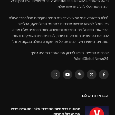
נראה שהאתר WorldGlobalNews24 עובר שיפוצים ואינו זמין כרגע.
הנה תיאור כללי לבלוג חדשות עולמי:
"בלוג חדשות עולמי המציע עדכונים חמים ומקיפים מכל רחבי העולם.
כאן תוכלו למצוא חדשות עדכניות בתחומי הפוליטיקה, הכלכלה,
הבריאות, הטכנולוגיה, התרבות והספורט. צוות הכתבים שלנו מביא
לכם את הסיפורים המרתקים ביותר, לצד ניתוחים מעמיקים ודעות
מומחים. הישארו מעודכנים עם כל מה שקורה בעולם במקום אחד."
לפרטים נוספים, תוכלו לבדוק את האתר כשיהיה זמין:
WorldGlobalNews24
WhatsApp
YouTube
Pinterest
Facebook
X
(Twitter)
הבחירות שלנו
תמונות דרמטיות מספרד: אלפי מהגרים פרצו
את הגבול ממרוקו