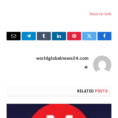
Source link
Email
Telegram
Tumblr
LinkedIn
Pinterest
Twitter
Facebook
worldglobalnews24.com
Website
RELATED
POSTS