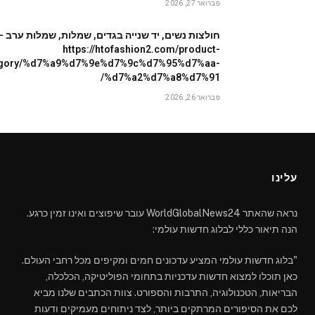
פברואר 27, 2026
חולצות נשים, יד שנייה בגדים, שמלות, שמלות ערב –
https://htofashion2.com/product-
egory/%d7%a9%d7%9e%d7%9c%d7%95%d7%aa-
%d7%a2%d7%a8%d7%91/
פברואר 26, 2026
עלינו
נראה שהאתר WorldGlobalNews24 עובר שיפוצים ואינו זמין כרגע.
הנה תיאור כללי לבלוג חדשות עולמי:
"בלוג חדשות עולמי המציע עדכונים חמים ומקיפים מכל רחבי העולם.
כאן תוכלו למצוא חדשות עדכניות בתחומי הפוליטיקה, הכלכלה,
הבריאות, הטכנולוגיה, התרבות והספורט. צוות הכתבים שלנו מביא
לכם את הסיפורים המרתקים ביותר, לצד ניתוחים מעמיקים ודעות