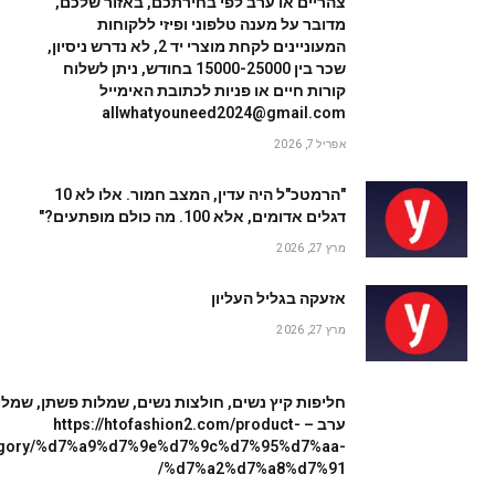
צהריים או ערב לפי בחירתכם, באזור שלכם,
מדובר על מענה טלפוני ופיזי ללקוחות
המעוניינים לקחת מוצרי יד 2, לא נדרש ניסיון,
שכר בין 15000-25000 בחודש, ניתן לשלוח
קורות חיים או פניות לכתובת האימייל
allwhatyouneed2024@gmail.com
אפריל 7, 2026
"הרמטכ"ל היה עדין, המצב חמור. אלו לא 10
דגלים אדומים, אלא 100. מה כולם מופתעים?"
מרץ 27, 2026
אזעקה בגליל העליון
מרץ 27, 2026
חליפות קיץ נשים, חולצות נשים, שמלות פשתן, שמלו
ערב – https://htofashion2.com/product-
egory/%d7%a9%d7%9e%d7%9c%d7%95%d7%aa-
%d7%a2%d7%a8%d7%91/