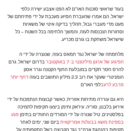
בעוד שראשי סוכנות האו"ם לא הפנו אצבע ישירה כלפי
ישראל, הם אמרו שהעברת הסיוע מעכבת על ידי פתיחתם של
מעט מדי מעברי גבול, תהליך בדיקה איטי של משאיות
וסחורות הנכנסות לעזה, והמשך הלחימה בכל השטח – כל
שישראל משחקת בו גורם מכריע.
מלחמתה של ישראל נגד חמאס בעזה, שנוצרה על ידי ה
הפיגוע של ארגון מיליטנטי ב-7 באוקטובר
בדרום ישראל, גרם
להרס חסר תקדים במובלעת החוף הקטנה וגרר אסון
הומניטרי שעקר את רוב 2.3 מיליון התושבים בעזה
דחף יותר
מרבע לרעב
לפי האו"ם
היא גם עוררה מתיחות אזורית, כאשר קבוצות הנתמכות על ידי
איראן בלבנון, סוריה, עיראק ותימן ביצעו תקיפות לתמיכה
בפלסטינים. טיל שנורה על ידי המורדים החות'ים בתימן
פגע
בספינת משא בבעלות אמריקאית
ביום שני, ימים לאחר
תקיפות בהנהגת ארה"ב נגד הקבוצה בשל התקפותיה על