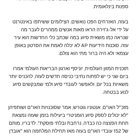
ספנות בינלאומית.
בעזה, האזרחים הפכו נואשים. הצילומים ששיתפו באינטרנט
על ידי אל-ג'זירה הראו מאות אנשים ממהרים לעבר מה
שנראה כמו משאית סיוע במה שכתב כלי החדשות הוא עיר
עזה. סוכנות הידיעות AP לא יכלה לאמת את הסרטון באופן
עצמאי ולא היה ברור מתי הוא צולם.
תוכנית המזון העולמית, יוניסף וארגון הבריאות העולמי אמרו
ביום שני כי יש לפתוח נתיבי כניסה חדשים לעזה, להכניס יותר
משאיות בכל יום, ולאפשר לעובדי סיוע ולמי שמבקשים סיוע
לנוע בבטחה.
מזכ"ל האו"ם, אנטוניו גוטרש, אמר שסוכנויות האו"ם ושותפיהן
"לא יכולים לספק סיוע הומניטרי ביעילות בזמן שעזה נמצאת
תחת הפצצה כה כבדה, נרחבת ובלתי פוסקת". לדבריו, מותם
של 152 עובדי האו"ם בעזה מאז תחילת המלחמה הוא "אובדן