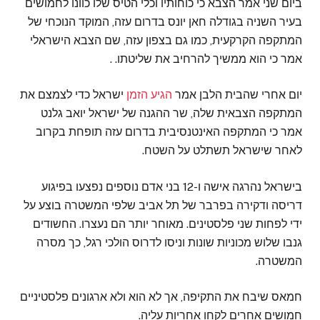
ביום שני אמר הצבא כי כוחותיו וכלי הטיס שלו כוונו לחמושים
בעיר השניה בגודלה חאן יונס בדרום עזה, המוקד הנוכחי של
המתקפה הקרקעית, כמו גם בצפון עזה, שם הצבא הישראלי
אמר כי הוא ממשיך להרחיב את שליטתו. .
יום אחרי שהבית הלבן אמר
הגיע הזמן
ישראל כדי לצמצם את
המתקפה הצבאית שלה, שר ההגנה של ישראל יואב גלנט
אמר כי המתקפה האינטנסיבית בדרום עזה תופחת בקרוב
לאחר שישראל תשתלט על השטח.
בישראל נהרגה אישה ו-12 בני אדם נוספים נפצעו בפיגוע
דריסה ודקירה בפרבר של תל אביב שלפי המשטרה בוצע על
ידי לפחות שני פלסטינים. מאוחר יותר הם נעצרו. החשודים
גנבו שלוש מכוניות שונות וניסו לדרוס הולכי רגל, כך מסרה
המשטרה.
חמאס שיבח את התקיפה, אך לא הוא ולא ארגונים פלסטיניים
חמושים אחרים לקחו אחריות עליה.