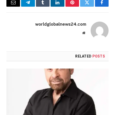
Email
Telegram
Tumblr
LinkedIn
Pinterest
Twitter
Facebook
worldglobalnews24.com
Website
RELATED
POSTS