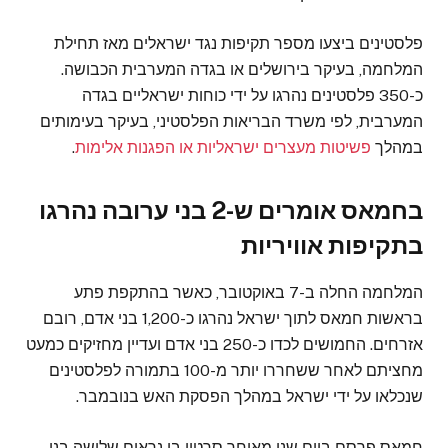
פלסטינים ביצעו מספר תקיפות נגד ישראלים מאז תחילת
המלחמה, בעיקר בירושלים או בגדה המערבית הכבושה.
כ-350 פלסטינים נהרגו על ידי כוחות ישראליים בגדה
המערבית, לפי משרד הבריאות הפלסטיני, בעיקר בעימותים
במהלך
פשיטות מעצרים ישראליות או הפגנות אלימות
.
בחמאס אומרים ש-2 בני ערובה נהרגו
בתקיפות אוויריות
המלחמה החלה ב-7 באוקטובר, כאשר בהתקפת פתע
בראשות חמאס לתוך ישראל נהרגו כ-1,200 בני אדם, רובם
אזרחים. החמושים לכדו כ-250 בני אדם ועדיין מחזיקים כמעט
מחציתם לאחר ששחררו יותר מ-100 בתמורה לפלסטינים
שנכלאו על ידי ישראל במהלך הפסקת האש בנובמבר.
חמאס פרסם ביום שני מאוחר סרטון בו נראים שלושה בני