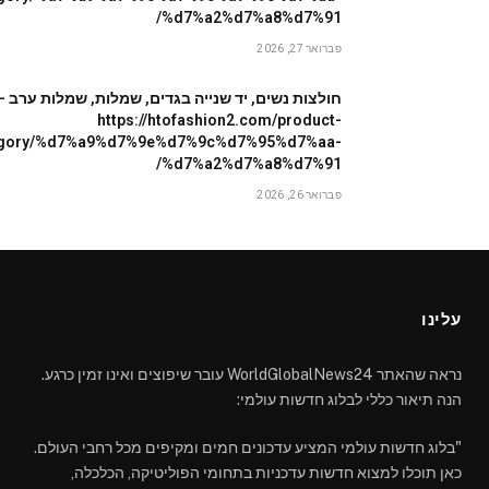
%d7%a2%d7%a8%d7%91/
פברואר 27, 2026
חולצות נשים, יד שנייה בגדים, שמלות, שמלות ערב –
https://htofashion2.com/product-
egory/%d7%a9%d7%9e%d7%9c%d7%95%d7%aa-
%d7%a2%d7%a8%d7%91/
פברואר 26, 2026
עלינו
נראה שהאתר WorldGlobalNews24 עובר שיפוצים ואינו זמין כרגע.
הנה תיאור כללי לבלוג חדשות עולמי:
"בלוג חדשות עולמי המציע עדכונים חמים ומקיפים מכל רחבי העולם.
כאן תוכלו למצוא חדשות עדכניות בתחומי הפוליטיקה, הכלכלה,