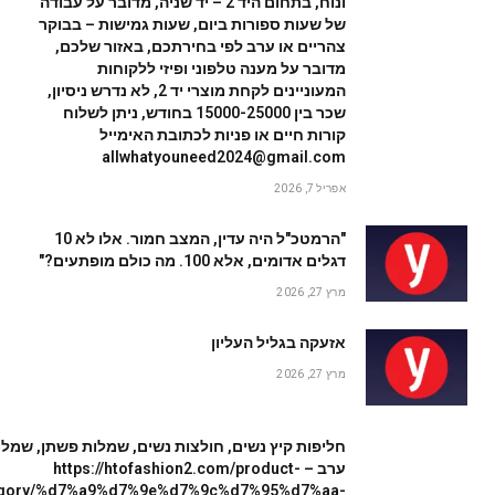
ונוח, בתחום היד 2 – יד שניה, מדובר על עבודה
של שעות ספורות ביום, שעות גמישות – בבוקר
צהריים או ערב לפי בחירתכם, באזור שלכם,
מדובר על מענה טלפוני ופיזי ללקוחות
המעוניינים לקחת מוצרי יד 2, לא נדרש ניסיון,
שכר בין 15000-25000 בחודש, ניתן לשלוח
קורות חיים או פניות לכתובת האימייל
allwhatyouneed2024@gmail.com
אפריל 7, 2026
"הרמטכ"ל היה עדין, המצב חמור. אלו לא 10
דגלים אדומים, אלא 100. מה כולם מופתעים?"
מרץ 27, 2026
אזעקה בגליל העליון
מרץ 27, 2026
חליפות קיץ נשים, חולצות נשים, שמלות פשתן, שמלו
ערב – https://htofashion2.com/product-
egory/%d7%a9%d7%9e%d7%9c%d7%95%d7%aa-