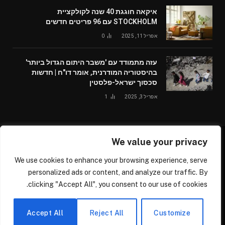
איקאה חוגגת 40 שנה לקולקציית
STOCKHOLM עם 96 פריטים חדשים
אפריל 11, 2025
0
עזה מתמודד עם 'משבר היתום הגדול ביותר'
בהיסטוריה המודרנית, אומר דו"ח | חדשות
סכסוך ישראל-פלסטין
אפריל 3, 2025
1
We value your privacy
© 2026 /worldglobalnews24.com
We use cookies to enhance your browsing experience, serve
עלינו
צור קשר
personalized ads or content, and analyze our traffic. By
clicking "Accept All", you consent to our use of cookies.
דרושים נהגים בכל הארץ ומכל הסוגים, נהגי משאיות, נהגי אוטובוס
ומיניבוס, נהגי רכב פרטי ומסחרי, נהגי קטנוע/אופנוע, לחברתנו המתפרסת
בכל הארץ, לפרטים הירשמו בקישור הבא –
Accept All
Reject All
Customize
https://driversjobbs1.com/sign-up/