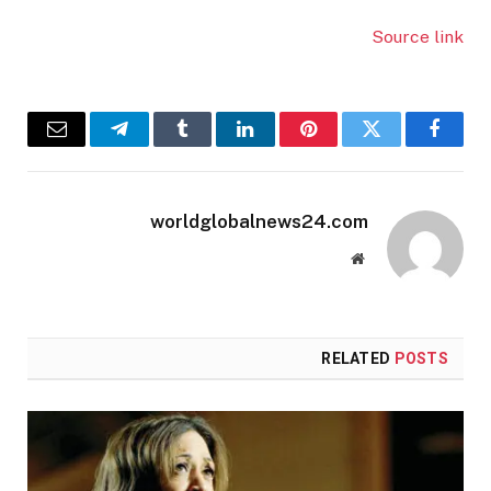
Source link
Email
Telegram
Tumblr
LinkedIn
Pinterest
Twitter
Facebook
worldglobalnews24.com
Website
RELATED
POSTS