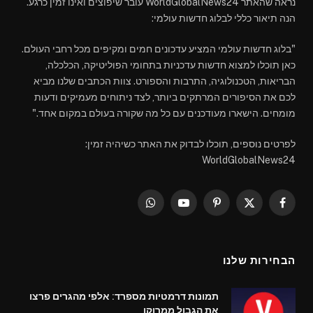
נראה שהאתר WorldGlobalNews24 עובר שיפוצים ואינו זמין כרגע.
הנה תיאור כללי לבלוג חדשות עולמי:
"בלוג חדשות עולמי המציע עדכונים חמים ומקיפים מכל רחבי העולם.
כאן תוכלו למצוא חדשות עדכניות בתחומי הפוליטיקה, הכלכלה,
הבריאות, הטכנולוגיה, התרבות והספורט. צוות הכתבים שלנו מביא
לכם את הסיפורים המרתקים ביותר, לצד ניתוחים מעמיקים ודעות
מומחים. הישארו מעודכנים עם כל מה שקורה בעולם במקום אחד."
לפרטים נוספים, תוכלו לבדוק את האתר כשיהיה זמין:
WorldGlobalNews24
WhatsApp
YouTube
Pinterest
Facebook
X
(Twitter)
הבחירות שלנו
תמונות דרמטיות מספרד: אלפי מהגרים פרצו
את הגבול ממרוקו