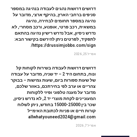
דרושים דרושות נהגים לעבודה בנהיגה במספר
סניפים ברחבי הארץ, בהיקף ארצי, מדובר על
נהיגה במספר תחומים לבחירה, נהיגה
במשאית, רכב פרטי, אופנוע, ורכב מסחרי, לא
נדרש ניסיון, אבל נדרש רישיון נהיגה בהתאם
לתפקיד, לפרטים ניתן להירשם בקישור הבא:
https://drussimjobbs.com/sign/
אפריל 25, 2026
דרושים דרושות לעבודה בשירות לקוחות קל
ונוח, בתחום היד 2 – יד שניה, מדובר על עבודה
של שעות ספורות ביום, שעות גמישות – בבוקר
צהריים או ערב לפי בחירתכם, באזור שלכם,
מדובר על מענה טלפוני ופיזי ללקוחות
המעוניינים לקחת מוצרי יד 2, לא נדרש ניסיון,
שכר בין 15000-25000 בחודש, ניתן לשלוח
קורות חיים או פניות לכתובת האימייל
allwhatyouneed2024@gmail.com
אפריל 7, 2026