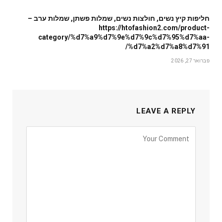
חליפות קיץ נשים, חולצות נשים, שמלות פשתן, שמלות ערב –
https://htofashion2.com/product-
category/%d7%a9%d7%9e%d7%9c%d7%95%d7%aa-
%d7%a2%d7%a8%d7%91/
פברואר 27, 2026
LEAVE A REPLY