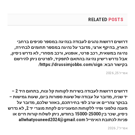
RELATED
POSTS
דרושים דרושות נהגים לעבודה בנהיגה במספר סניפים ברחבי
הארץ, בהיקף ארצי, מדובר על נהיגה במספר תחומים לבחירה,
נהיגה במשאית, רכב פרטי, אופנוע, ורכב מסחרי, לא נדרש ניסיון,
אבל נדרש רישיון נהיגה בהתאם לתפקיד, לפרטים ניתן להירשם
בקישור הבא: https://drussimjobbs.com/sign/
אפריל 25, 2026
דרושים דרושות לעבודה בשירות לקוחות קל ונוח, בתחום היד 2 –
יד שניה, מדובר על עבודה של שעות ספורות ביום, שעות גמישות –
בבוקר צהריים או ערב לפי בחירתכם, באזור שלכם, מדובר על
מענה טלפוני ופיזי ללקוחות המעוניינים לקחת מוצרי יד 2, לא נדרש
ניסיון, שכר בין 15000-25000 בחודש, ניתן לשלוח קורות חיים או
פניות לכתובת האימייל allwhatyouneed2024@gmail.com
אפריל 7, 2026