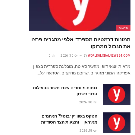
חדשות
תמונות דרמטיות מספרד: אלפי מהגרים פרצו
את הגבול ממרוקו
WORLDGLOBALNEWS24.COM
BY
יולי 30, 2026
0
מראות יוצאי דופן מהעיר סאוטה, מובלעת ספרדית בצפון
אפריקה: המוני מהגרים, שרובם מרוקנים, הסתערו על…
כוחות מיוחדים עצרו חשוד בפעילות
טרור בשרון
יולי 30, 2026
הטקס בשווייץ יבוטל? האיומים
מאיראן – והצעות הצד הסודיות
יוני 18, 2026