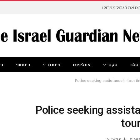
ו את הגבול ממרוקו
סלב
סקס
אונליפנס
פיטנס
ביטחוני
פו
Police seeking assistance in locati
Police seeking assist
tour
גובות
0
VIEWS