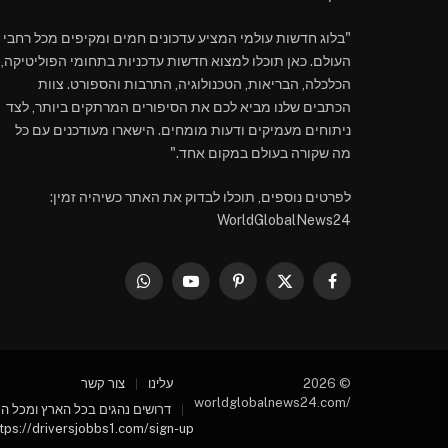
"בלוג חדשות עולמי המציע עדכונים חמים ומקיפים מכל רחבי
העולם. כאן תוכלו למצוא חדשות עדכניות בתחומי הפוליטיקה,
הכלכלה, הבריאות, הטכנולוגיה, התרבות והספורט. צוות
הכתבים שלנו מביא לכם את הסיפורים המרתקים ביותר, לצד
ניתוחים מעמיקים ודעות מומחים. הישארו מעודכנים עם כל
מה שקורה בעולם במקום אחד."
לפרטים נוספים, תוכלו לבדוק את האתר כשיהיה זמין:
WorldGlobalNews24
WhatsApp
YouTube
Pinterest
Facebook
X
(Twitter)
© 2026
עלינו
צור קשר
/worldglobalnews24.com
דרושים נהגים בכל הארץ ומכל הסו
tps://driversjobbs1.com/sign-up/