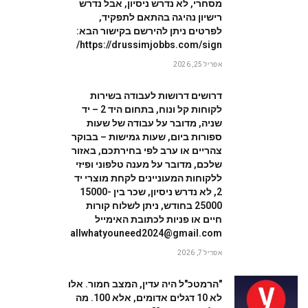
מסחרי, לא נדרש ניסיון, אבל נדרש
רישיון נהיגה בהתאם לתפקיד,
לפרטים ניתן להירשם בקישור הבא:
https://drussimjobbs.com/sign/
אפריל 25, 2026
דרושים דרושות לעבודה בשירות
לקוחות קל ונוח, בתחום היד 2 – יד
W
שניה, מדובר על עבודה של שעות
ספורות ביום, שעות גמישות – בבוקר
צהריים או ערב לפי בחירתכם, באזור
שלכם, מדובר על מענה טלפוני ופיזי
ללקוחות המעוניינים לקחת מוצרי יד
2, לא נדרש ניסיון, שכר בין 15000-
25000 בחודש, ניתן לשלוח קורות
חיים או פניות לכתובת האימייל
allwhatyouneed2024@gmail.com
אפריל 7, 2026
"הרמטכ"ל היה עדין, המצב חמור. אלו
לא 10 דגלים אדומים, אלא 100. מה