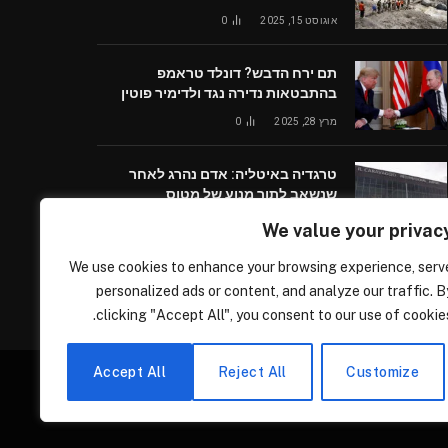
אוגוסט 15, 2025
0
תם ירח הדבש? דונלד טראמפ
בהתבטאות נדירה נגד ולדימיר פוטין
מרץ 28, 2025
0
טרגדיה באיטליה: אדם נהרג לאחר
שנשאב לתוך מנוע של מטוס
יולי 8, 2025
0
We value your privac
We use cookies to enhance your browsing experience, serv
personalized ads or content, and analyze our traffic. B
clicking "Accept All", you consent to our use of cookies
Accept All
Reject All
Customize
פנוע, לחברתנו המתפרסת בכל הארץ, לפרטים הירשמו בקישור הבא –