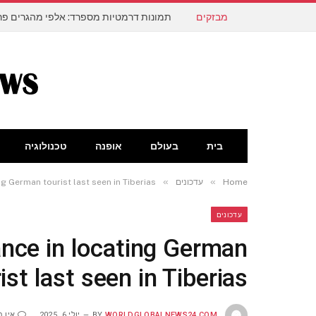
מבזקים
תמונות דרמטיות מספרד: אלפי מהגרים פרצ
בית
בעולם
אופנה
טכנולוגיה
»
»
Home
עדכונים
ng German tourist last seen in Tiberias
עדכונים
ance in locating German
ist last seen in Tiberias
WORLDGLOBALNEWS24.COM
BY
יולי 6, 2025
אין ת