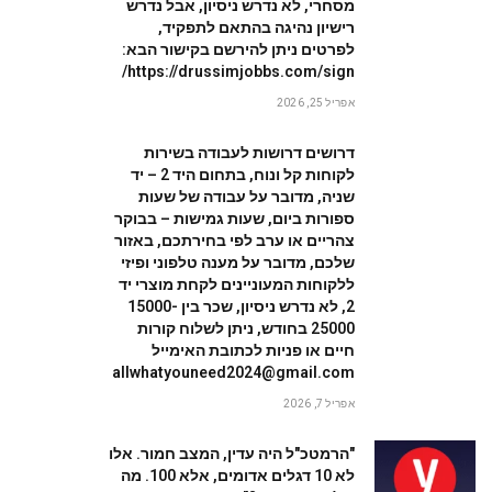
מסחרי, לא נדרש ניסיון, אבל נדרש
רישיון נהיגה בהתאם לתפקיד,
לפרטים ניתן להירשם בקישור הבא:
https://drussimjobbs.com/sign/
אפריל 25, 2026
דרושים דרושות לעבודה בשירות
W
לקוחות קל ונוח, בתחום היד 2 – יד
שניה, מדובר על עבודה של שעות
ספורות ביום, שעות גמישות – בבוקר
צהריים או ערב לפי בחירתכם, באזור
שלכם, מדובר על מענה טלפוני ופיזי
ללקוחות המעוניינים לקחת מוצרי יד
2, לא נדרש ניסיון, שכר בין 15000-
25000 בחודש, ניתן לשלוח קורות
חיים או פניות לכתובת האימייל
allwhatyouneed2024@gmail.com
אפריל 7, 2026
"הרמטכ"ל היה עדין, המצב חמור. אלו
לא 10 דגלים אדומים, אלא 100. מה