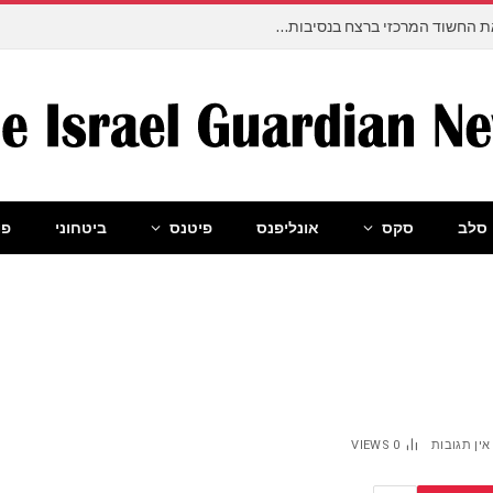
רצח ימנו זלקה: המשטרה תבקש להאשים את החשוד המרכזי ברצח בנסיבות מחמירות
סלב
סקס
אונליפנס
פיטנס
ביטחוני
פו
אין תגובות
0
VIEWS