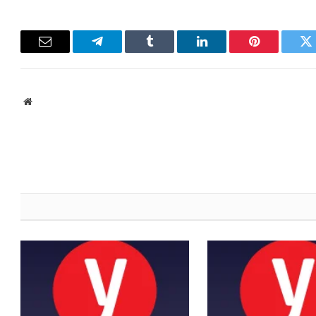
Email
Telegram
Tumblr
LinkedIn
Pinterest
Twitter
ebsite