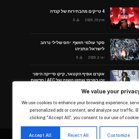
4 טייקים מהבחירות של קנדה
מרץ 10, 2025
0
סקר עולמי חושף: יחס שלילי נרחב
לישראל ונתניהו
יוני 5, 2025
0
אקרם אפיף הקטאר, קיקו סיייקה היפני
זכו בפרסי שחקן השנה של AFC | חדשות
כדורגל
We value your privac
אוקטובר 29, 2024
1
We use cookies to enhance your browsing experience, serv
personalized ads or content, and analyze our traffic. B
clicking "Accept All", you consent to our use of cookies
Accept All
Reject All
Customize