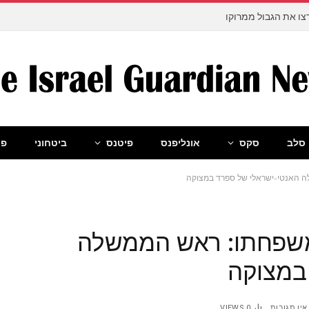
ו את הגבול ממרוקו
סלב
סקס
אונליפנס
פיטנס
ביטחוני
פו
לה האנטי-ישראלי של ספרד במצוקה
 משפחתו: ראש הממשלה
במצוקה
אין תגובות
0
VIEWS