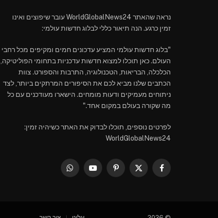
נראה שהאתר WorldGlobalNews24 עובר שיפוצים ואינו
זמין כרגע. הנה תיאור כללי לבלוג חדשות עולמי:
"בלוג חדשות עולמי המציע עדכונים חמים ומקיפים מכל רחבי
העולם. כאן תוכלו למצוא חדשות עדכניות בתחומי הפוליטיקה,
הכלכלה, הבריאות, הטכנולוגיה, התרבות והספורט. צוות
הכתבים שלנו מביא לכם את הסיפורים המרתקים ביותר, לצד
ניתוחים מעמיקים ודעות מומחים. הישארו מעודכנים עם כל
מה שקורה בעולם במקום אחד."
לפרטים נוספים, תוכלו לבדוק את האתר כשיהיה זמין:
WorldGlobalNews24
WhatsApp
YouTube
Pinterest
Facebook
X
(Twitter)
© 2026
עלינו
צור קשר