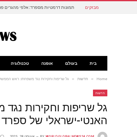
מבזקים
תמונות דרמטיות מספרד: אלפי מהגרים פרצ
בית
בעולם
אופנה
טכנולוגיה
»
»
Home
חדשות
גל שריפות וחקירות נגד משפחתו: ראש הממש
חדשות
גל שריפות וחקירות נגד
האנטי-ישראלי של ספרד 
WORLDGLOBALNEWS24.COM
BY
אוגוסט 28, 2025