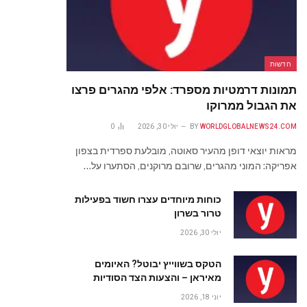
חדשות
תמונות דרמטיות מספרד: אלפי מהגרים פרצו
את הגבול ממרוקו
WORLDGLOBALNEWS24.COM
BY
יולי 30, 2026
0
מראות יוצאי דופן מהעיר סאוטה, מובלעת ספרדית בצפון
אפריקה: המוני מהגרים, שרובם מרוקנים, הסתערו על…
כוחות מיוחדים עצרו חשוד בפעילות
טרור בשרון
יולי 30, 2026
הטקס בשווייץ יבוטל? האיומים
מאיראן – והצעות הצד הסודיות
יוני 18, 2026