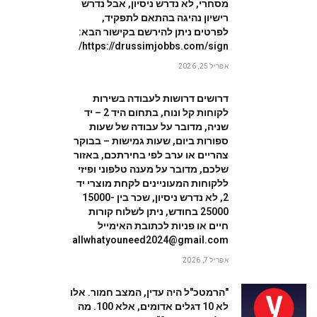
מסחרי, לא נדרש ניסיון, אבל נדרש
רישיון נהיגה בהתאם לתפקיד,
לפרטים ניתן להירשם בקישור הבא:
https://drussimjobbs.com/sign/
אפריל 25, 2026
דרושים דרושות לעבודה בשירות
לקוחות קל ונוח, בתחום היד 2 – יד
שניה, מדובר על עבודה של שעות
ספורות ביום, שעות גמישות – בבוקר
צהריים או ערב לפי בחירתכם, באזור
W
שלכם, מדובר על מענה טלפוני ופיזי
ללקוחות המעוניינים לקחת מוצרי יד
2, לא נדרש ניסיון, שכר בין 15000-
25000 בחודש, ניתן לשלוח קורות
חיים או פניות לכתובת האימייל
allwhatyouneed2024@gmail.com
אפריל 7, 2026
"הרמטכ"ל היה עדין, המצב חמור. אלו
לא 10 דגלים אדומים, אלא 100. מה